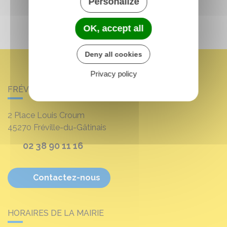
Personalize
OK, accept all
Deny all cookies
Privacy policy
FRÉVILLE-DU-GÂTINAIS
2 Place Louis Croum
45270
Fréville-du-Gâtinais
02 38 90 11 16
Contactez-nous
HORAIRES DE LA MAIRIE