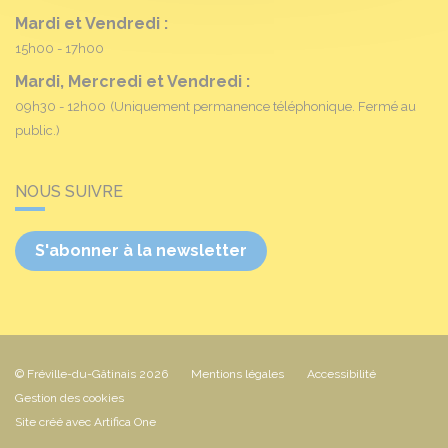
Mardi et Vendredi :
15h00 - 17h00
Mardi, Mercredi et Vendredi :
09h30 - 12h00
(Uniquement permanence téléphonique. Fermé au
public.)
NOUS SUIVRE
S'abonner à la newsletter
© Fréville-du-Gâtinais 2026
Mentions légales
Accessibilité
Gestion des cookies
Site créé avec Artifica One