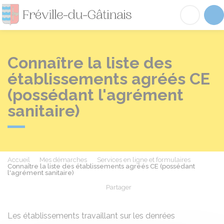
Fréville-du-Gâtinai
Acc
Connaître la liste des
établissements agréés CE
(possédant l'agrément
sanitaire)
Accueil
Mes démarches
Services en ligne et formulaires
Connaître la liste des établissements agréés CE (possédant
l'agrément sanitaire)
Partager
Partager sur Facebook
Partager sur X - Twit
Partager sur
Par
Les établissements travaillant sur les denrées