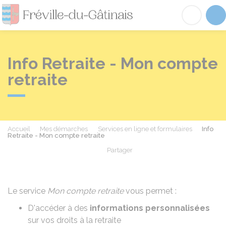
Fréville-du-Gâtinai
Acc
Info Retraite - Mon compte
retraite
Accueil
Mes démarches
Services en ligne et formulaires
Info
Retraite - Mon compte retraite
Partager
Partager sur Facebook
Partager sur X - Twit
Partager sur
Par
Le service
Mon compte retraite
vous permet :
D'accéder à des
informations personnalisées
sur vos droits à la retraite