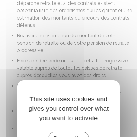
d'épargne retraite et si des contrats existent,
obtenir la liste des organismes qui les gèrent et une
estimation des montants ou encours des contrats
détenus
Réaliser une estimation du montant de votre
pension de retraite ou de votre pension de retraite
progressive
Faire une demande unique de retraite progressive
valable auprès de toutes les caisses de retraite
auprès desquelles vous avez des droits
Faire une demande unique de retraite valable
auprès de toutes les caisses de retraite auprès
This site uses cookies and
desquelles vous avez des droits
gives you control over what
Faire une demande unique de retraite après un
you want to activate
cumul emploi retraite
Faire une demande de retraite de réversion.