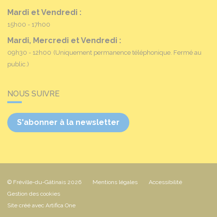
Mardi et Vendredi :
15h00 - 17h00
Mardi, Mercredi et Vendredi :
09h30 - 12h00
(Uniquement permanence téléphonique. Fermé au
public.)
NOUS SUIVRE
S'abonner à la newsletter
© Fréville-du-Gâtinais 2026
Mentions légales
Accessibilité
Gestion des cookies
Site créé avec Artifica One