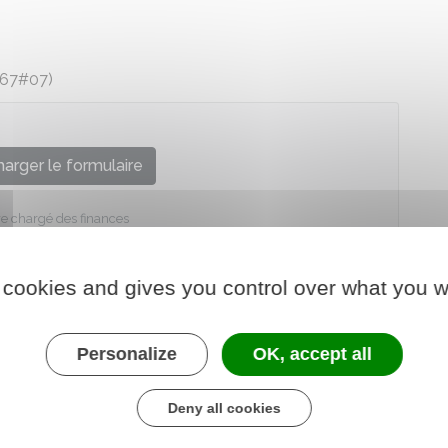
867#07)
arger le formulaire
re chargé des finances
 cookies and gives you control over what you w
Personalize
OK, accept all
Deny all cookies