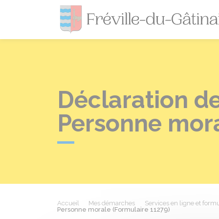
Déclaration d
Personne mora
Accueil
Mes démarches
Services en ligne et formu
Personne morale (Formulaire 11279)