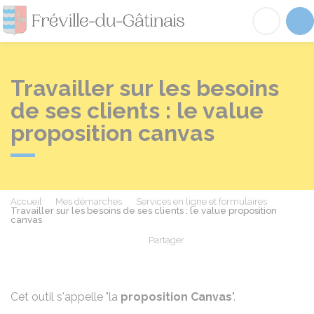
Fréville-du-Gâtinai
Acc
Travailler sur les besoins
de ses clients : le value
proposition canvas
Accueil
Mes démarches
Services en ligne et formulaires
Travailler sur les besoins de ses clients : le value proposition
canvas
Partager
Partager sur Facebook
Partager sur X - Twit
Partager sur
Par
Cet outil s'appelle "la
proposition Canvas
".