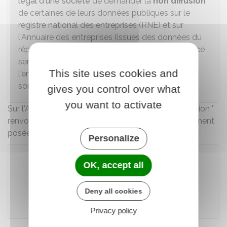
légal d'une société
de demander la
non diffusion
de certaines de leurs données publiques sur le
registre national des entreprises (RNE) et sur
l'Annuaire des entreprises (issues des données du
répertoire
Sirene
). Seule la commune de résidence
sera publique ainsi que la dénomination de
This site uses cookies and
l'entreprise et s'il y a lieu son nom commercial et
son enseigne.
gives you control over what
you want to activate
Sur l'Annuaire des entreprises, le service " Une question "
renvoie vers une liste des questions (FAQ) couramment
posées par les usagers.
Personalize
OK, accept all
Accéder au téléservice
Deny all cookies
Direction interministérielle du numérique (Dinum)
Privacy policy