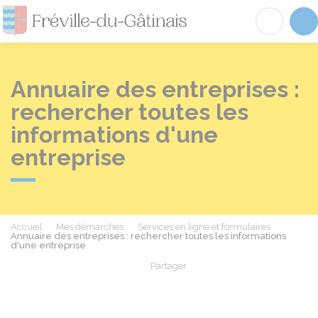
Fréville-du-Gâtinai
Acc
Annuaire des entreprises :
rechercher toutes les
informations d'une
entreprise
Accueil
Mes démarches
Services en ligne et formulaires
Annuaire des entreprises : rechercher toutes les informations
d'une entreprise
Partager
Partager sur Facebook
Partager sur X - Twit
Partager sur
Par