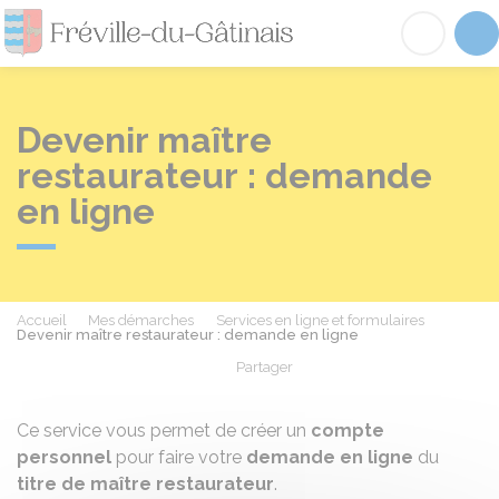
Fréville-du-Gâtinai
Acc
Devenir maître
restaurateur : demande
en ligne
Accueil
Mes démarches
Services en ligne et formulaires
Devenir maître restaurateur : demande en ligne
Partager
Partager sur Facebook
Partager sur X - Twit
Partager sur
Par
Ce service vous permet de créer un
compte
personnel
pour faire votre
demande en ligne
du
titre de maître restaurateur
.