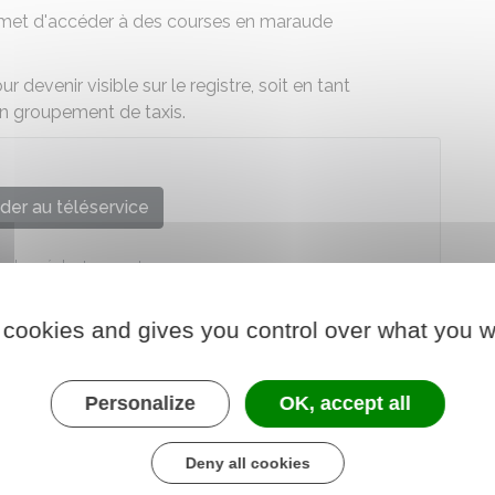
permet d'accéder à des courses en maraude
 devenir visible sur le registre, soit en tant
n groupement de taxis.
der au téléservice
e chargé des transports
 cookies and gives you control over what you w
Personalize
OK, accept all
Deny all cookies