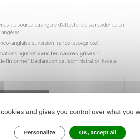
enus de source étrangère d'attester de sa résidence en
rangères.
ranco-anglaise et version franco-espagnole).
mations figurant
dans les cadres grisés
du
 l'imprimé " Déclaration de l'administration fiscale
arger le formulaire
 cookies and gives you control over what you w
érale des finances publiques
Personalize
OK, accept all