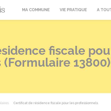
Fréville-du-Gâtinais
MA COMMUNE
VIE PRATIQUE
A TOU
ésidence fiscale pou
 (Formulaire 13800)
laires
Certificat de résidence fiscale pour les professionnels