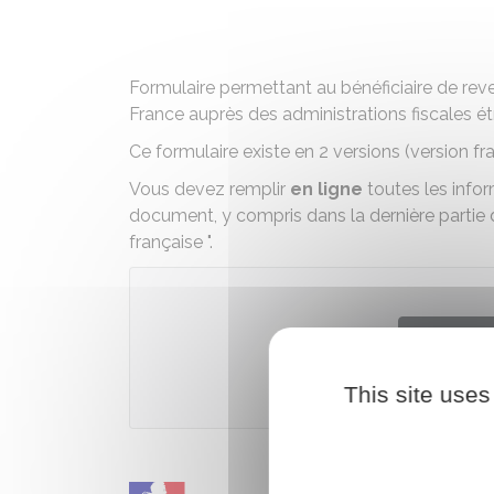
Formulaire permettant au bénéficiaire de rev
France auprès des administrations fiscales ét
Ce formulaire existe en 2 versions (version f
Vous devez remplir
en ligne
toutes les infor
document, y compris dans la dernière partie de
française ".
Téléch
This site uses
Direction gén