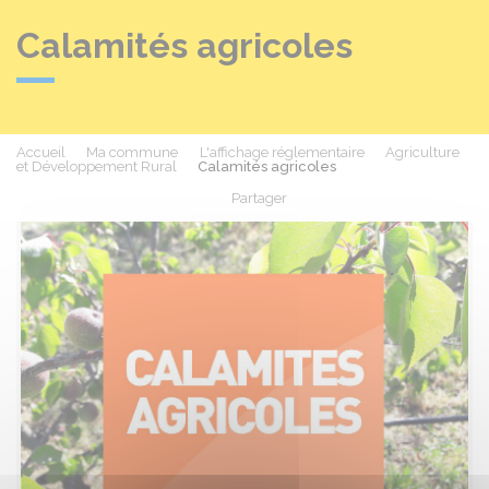
Calamités agricoles
Accueil
Ma commune
L'affichage réglementaire
Agriculture
et Développement Rural
Calamités agricoles
Partager
Partager sur Facebook
Partager sur X - Twit
Partager sur
Par