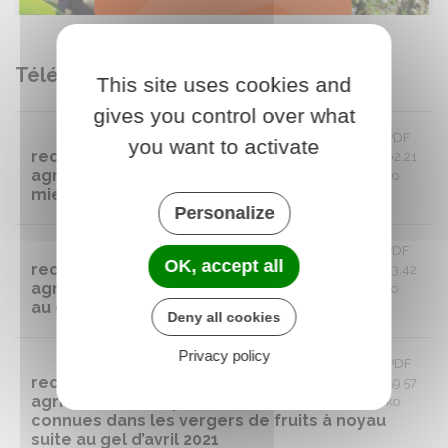
Télécharger
This site uses cookies and
gives you control over what
2022 03 15 - Arrêté ministériel
PDF
you want to activate
reconnaissant le caractère de Calamités
62.21
agricoles sur les pertes de récolte de
ko
miel suite au gel d’avril 2021
Personalize
2022 01 11 - Arrêté complémentaire
PDF
OK, accept all
reconnaissant le caractère de Calamités
43.42
agricoles sur les pertes de récolte suite
ko
au gel d’avril 2021
Deny all cookies
Privacy policy
2021 07 23 - Arrêté ministériel
PDF
reconnaissant le caractère de Calamités
59.57
agricoles sur les pertes de récolte
ko
connues dans les vergers de fruits à noyau
suite au gel d’avril 2021