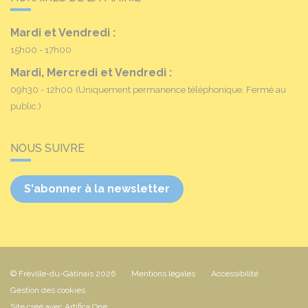
Mardi et Vendredi :
15h00 - 17h00
Mardi, Mercredi et Vendredi :
09h30 - 12h00
(Uniquement permanence téléphonique. Fermé au
public.)
NOUS SUIVRE
S'abonner à la newsletter
© Fréville-du-Gâtinais 2026
Mentions légales
Accessibilité
Gestion des cookies
Site créé avec Artifica One