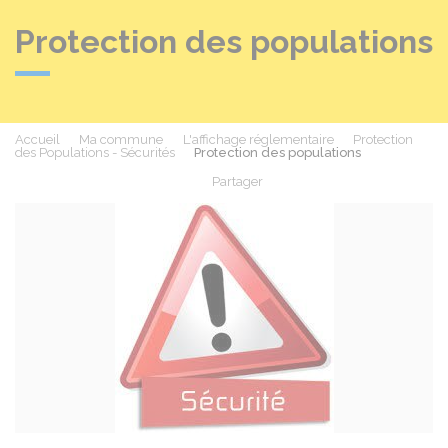
Protection des populations
Accueil
Ma commune
L'affichage réglementaire
Protection
des Populations - Sécurités
Protection des populations
Partager
Partager sur Facebook
Partager sur X - Twit
Partager sur
Par