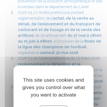
prévention de la pollution atmosphérique et des
incendies dans le département du Loiret
2026 05 27 Arrêté préfectoral portant
réglementation de l’
achat, de la vente au
détail, de l’enlèvement et du transport de
carburant et de l’usage et de la vente des
artifices
de divertissement
du 27 mai à 18h00
au 01 juin à 08h00
, à l’occasion de la
finale de
la ligue des champions de football
organisée le
samedi 30 mai 2026
2026 03 16 Arrêté préfectoral du 13 mars 2026
réglementant la détention et la
consommation de protoxyde d'azote
sur la
voie publique sur le territoire du département du
This site uses cookies and
Loiret, valable du
16 mars 2026 au 15 juin 2026
gives you control over what
2026 01 13 Arrêté préfectoral du 12 janvier 2026
portant réglementation de
l’achat, de la vente
you want to activate
au détail, de l’enlèvement et du transport
de carburant et de l’usage et de la vente