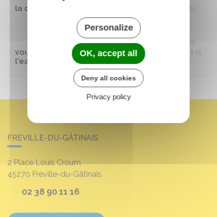
la qualité de l'eau - 2022
976.01
ko
Personalize
2022 07 01 - ARS - Quelles eau buvez-
PDF
vous ? Fiche annuelle de la qualité de
OK, accept all
412.15
l'eau - 2021
ko
Deny all cookies
Privacy policy
FRÉVILLE-DU-GÂTINAIS
2 Place Louis Croum
45270
Fréville-du-Gâtinais
02 38 90 11 16