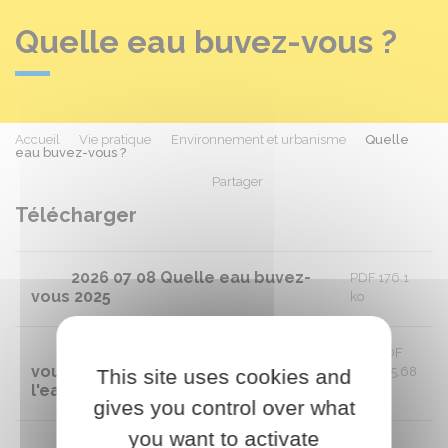
Quelle eau buvez-vous ?
Accueil
Vie pratique
Environnement et urbanisme
Quelle
eau buvez-vous ?
Partager
Partager sur Facebook
Partager sur X - Twit
Partager sur
Par
Télécharger
2026 07 08 Quelle eau buvez-
PDF 176.1
vous 2025
ko
2025 09 05 - ARS - Quelles eau buvez-
PDF
vous ? Fiche annuelle de la qualité de
175.68
This site uses cookies and
l'eau - 2024
ko
gives you control over what
you want to activate
2023 10 11 - ARS - Fiche annuelle de
PDF