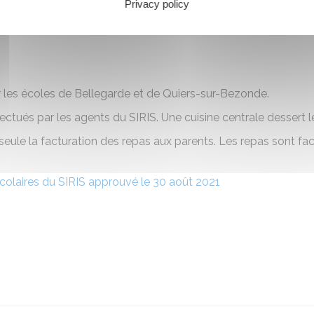
Privacy policy
ur les écoles de Bellegarde et de Quiers-sur-Bezonde.
ectués par les agents du SIRIS. Une cuisine centrale dessert le
 seule la facturation des repas aux parents. Les repas sont f
scolaires du SIRIS approuvé le 30 août 2021