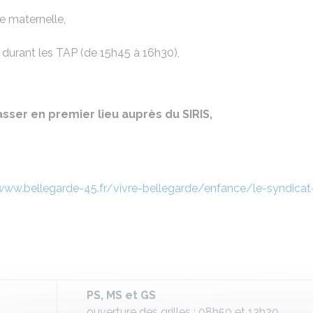
e maternelle,
t durant les TAP (de 15h45 à 16h30),
passer en premier lieu auprès du SIRIS,
www.bellegarde-45.fr/vivre-bellegarde/enfance/le-syndicat
PS, MS et GS
ouverture des grilles : 08h50 et 13h20