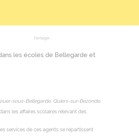
Partager
Partager sur Facebook
Partager sur X - Twitter
Partager sur Linkedin
Partager par em
e dans les écoles de Bellegarde et
zouer-sous-Bellegarde, Quiers-sur-Bezonde
.
ans les affaires scolaires relevant des
es services de ces agents se répartissent