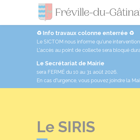
♻️ Info travaux colonne enterrée ♻️
Le SICTOM nous informe qu'une intervention p
L'accès au point de collecte sera bloqué dura
Le Secrétariat de Mairie
sera FERMÉ du 10 au 31 août 2026.
En cas d’’urgence, vous pouvez joindre la Mai
Le SIRIS