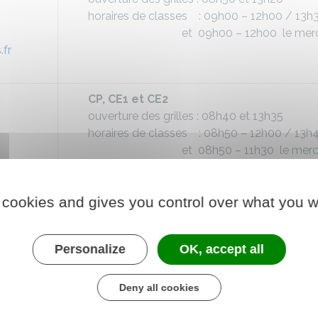
horaires de classes : 09h00 – 12h00 / 13h
et 09h00 – 12h00 le merc
.fr
CP, CE1 et CE2
ouverture des grilles : 08h40 et 13h35
horaires de classes : 08h50 – 12h00 / 13h
et 08h50 – 11h30 le merc
r
 cookies and gives you control over what you w
CE2 au CM2
ouverture des grilles : 08h40 et 13h35
Personalize
OK, accept all
horaires de classes : 08h50 – 12h00 / 13h
et 08h50 – 11h50 le mer
s-tours.fr
Deny all cookies