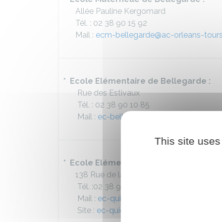
Allée Pauline Kergomard
Tél. : 02 38 90 15 92
Mail :
ecm-bellegarde@ac-orleans-tours
* Ecole Elémentaire de Bellegarde :
Rue des Estivaux
Tél. : 02 38 90 10 85
Mail :
ec-bellegarde@ac-orleans-tours.f
This site uses
* Ecole Elémentaire de Quiers :
138 Rue de la Mairie
Tél. :02 38 90 26 36
Mail :
ec-quiers-sur-bezonde@ac-orlean
Site :
ec-quiers-sur-bezonde