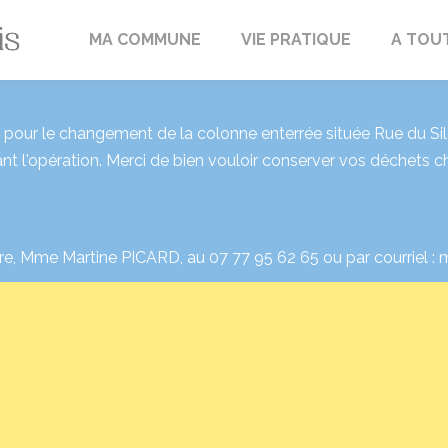
Fréville-du-Gâtinais
MA COMMUNE
VIE PRATIQUE
A TOU
our le changement de la colonne enterrée située Rue du Silo 
nt l'opération. Merci de bien vouloir conserver vos déchets 
re, Mme Martine PICARD, au 07 77 95 62 65 ou par courriel : m