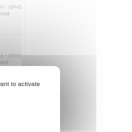
30 – 15h45
redi
45 – 15h55
redi
ant to activate
45 – 15h50
credi