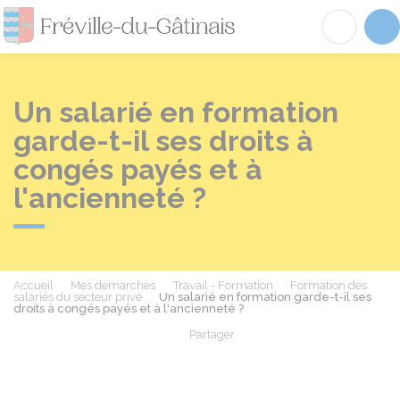
Fréville-du-Gâtinai
Acc
Un salarié en formation
garde-t-il ses droits à
congés payés et à
l'ancienneté ?
Accueil
Mes démarches
Travail - Formation
Formation des
salariés du secteur privé
Un salarié en formation garde-t-il ses
droits à congés payés et à l'ancienneté ?
Partager
Partager sur Facebook
Partager sur X - Twit
Partager sur
Par