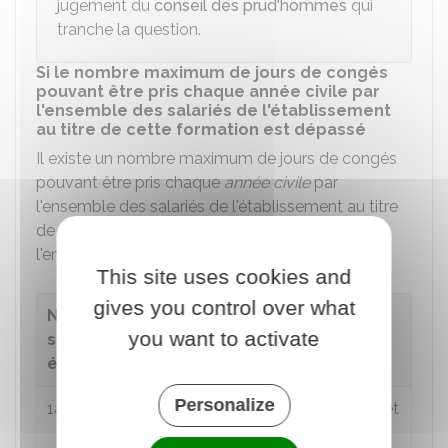
jugement du
conseil des prud'hommes
qui
tranche la question.
Si le nombre maximum de jours de congés
pouvant être pris chaque année civile par
l'ensemble des salariés de l'établissement
au titre de cette formation est dépassé
Il existe un nombre maximum de jours de congés
pouvant être pris chaque
année civile
par
l'ensemble des salariés de l'établissement au titre
de cette formation. Au-delà de ce maximum,
l'employeur peut reporter la formation.
This site uses cookies and
gives you control over what
Nombre de
you want to activate
salariés par
établissement
Nombre de jours
Personalize
1à 24
12 (18 pour les animateurs et
syndicalistes)