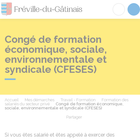
Fréville-du-Gâtinai
Acc
Congé de formation
économique, sociale,
environnementale et
syndicale (CFESES)
Accueil
Mes démarches
Travail - Formation
Formation des
salariés du secteur privé
Congé de formation économique,
sociale, environnementale et syndicale (CFESES)
Partager
Partager sur Facebook
Partager sur X - Twit
Partager sur
Par
Si vous êtes salarié et êtes appelé à exercer des