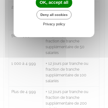
OK, accept all
25 à 499
+ 12 jours par tranche ou
fraction de tranche
Deny all cookies
supplémentaire de 25
Privacy policy
salariés
500 à 999
+ 12 jours par tranche ou
fraction de tranche
supplémentaire de 50
salariés
1 000 à 4 999
+ 12 jours par tranche ou
fraction de tranche
supplémentaire de 100
salariés
Plus de 4 999
+ 12 jours par tranche ou
fraction de tranche
supplémentaire de 200