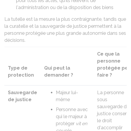
pour tous les actes, qu'ils relèvent de
l'administration ou de la disposition des biens
La tutelle
est la mesure la plus contraignante, tandis que
la curatelle
et la sauvegarde de justice permettent à la
personne protégée une plus grande autonomie dans ses
décisions.
Ce que la
personne
Type de
Qui peut la
protégée peu
protection
demander ?
faire ?
Sauvegarde
Majeur lui-
La personne
de justice
même
sous
sauvegarde de
Personne avec
justice conserv
qui le majeur à
le droit
protéger
vit en
d'accomplir
couple