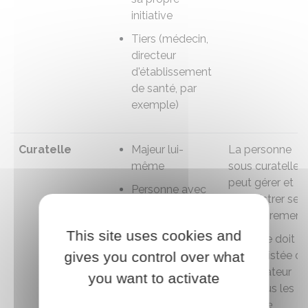
initiative
Tiers (médecin,
directeur
d'établissement
de santé, par
exemple)
Curatelle
Majeur lui-
La personne
même
sous curatelle
peut gérer et
Personne avec
administrer ses
qui le majeur à
biens librement.
protéger
vit en
This site uses cookies and
couple
Mais elle doit
gives you control over what
être assistée de
Parent ou un
son curateur
you want to activate
allié
pour tous les
Personne qui
actes de