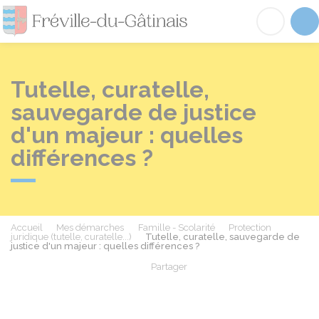
Fréville-du-Gâtinai
Acc
Tutelle, curatelle,
sauvegarde de justice
d'un majeur : quelles
différences ?
Accueil
Mes démarches
Famille - Scolarité
Protection
juridique (tutelle, curatelle...)
Tutelle, curatelle, sauvegarde de
justice d'un majeur : quelles différences ?
Partager
Partager sur Facebook
Partager sur X - Twit
Partager sur
Par