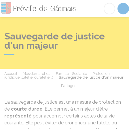
Fréville-du-Gâtinai
Acc
Sauvegarde de justice
d'un majeur
Accueil
Mes démarches
Famille - Scolarité
Protection
juridique (tutelle, curatelle...)
Sauvegarde de justice d'un majeur
Partager
Partager sur Facebook
Partager sur X - Twit
Partager sur
Par
La sauvegarde de justice est une mesure de protection
de
courte durée
. Elle permet à un majeur d'être
représenté
pour accomplir certains actes de la vie
courante. Elle peut éviter de prononcer une tutelle ou