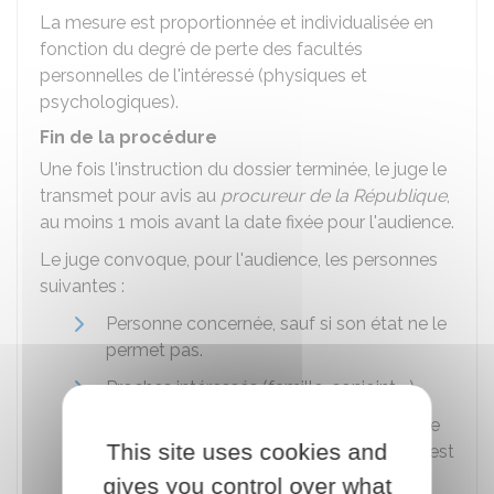
La mesure est proportionnée et individualisée en
fonction du degré de perte des facultés
personnelles de l'intéressé (physiques et
psychologiques).
Fin de la procédure
Une fois l'instruction du dossier terminée, le juge le
transmet pour avis au
procureur de la République
,
au moins 1 mois avant la date fixée pour l'audience.
Le juge convoque, pour l'audience, les personnes
suivantes :
Personne concernée, sauf si son état ne le
permet pas.
Proches intéressés (famille, conjoint,...).
Éventuellement un avocat, si la personne
This site uses cookies and
concernée en dispose ou si l'assistance est
jugée nécessaire.
gives you control over what