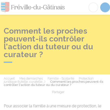
Fréville-du-Gâtinai
Acc
Comment les proches
peuvent-ils contrôler
l'action du tuteur ou du
curateur ?
Accueil
Mes démarches
Famille - Scolarité
Protection
juridique (tutelle, curatelle...)
Comment les proches peuvent-ils
contrôler l'action du tuteur ou du curateur ?
Partager
Partager sur Facebook
Partager sur X - Twit
Partager sur
Par
Pour associer la famille à une mesure de protection, le