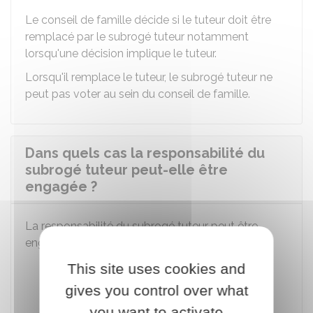
Le conseil de famille décide si le tuteur doit être
remplacé par le subrogé tuteur notamment
lorsqu'une décision implique le tuteur.
Lorsqu'il remplace le tuteur, le subrogé tuteur ne
peut pas voter au sein du conseil de famille.
Dans quels cas la responsabilité du
subrogé tuteur peut-elle être
engagée ?
La responsabilité du subrogé tuteur peut être
engagée dans les cas suivants :
Il a constaté que le tuteur a commis des
This site uses cookies and
fautes dans l'exercice de sa mission et il
gives you control over what
n'informe pas le juge immédiatement
you want to activate