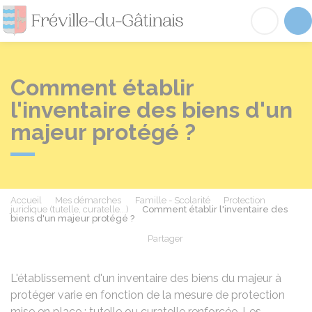
Fréville-du-Gâtinai
Acc
Comment établir
l'inventaire des biens d'un
majeur protégé ?
Accueil
Mes démarches
Famille - Scolarité
Protection
juridique (tutelle, curatelle...)
Comment établir l'inventaire des
biens d'un majeur protégé ?
Partager
Partager sur Facebook
Partager sur X - Twit
Partager sur
Par
L'établissement d'un inventaire des biens du majeur à
protéger varie en fonction de la mesure de protection
mise en place : tutelle ou curatelle renforcée. Les