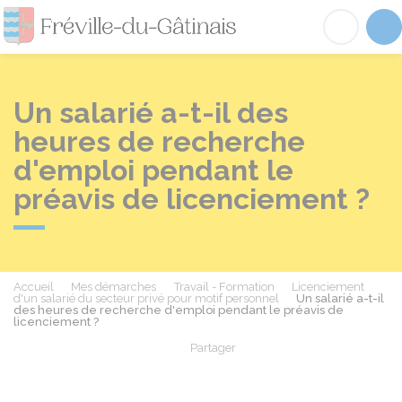
Fréville-du-Gâtinai
Acc
Un salarié a-t-il des
heures de recherche
d'emploi pendant le
préavis de licenciement ?
Accueil
Mes démarches
Travail - Formation
Licenciement
d'un salarié du secteur privé pour motif personnel
Un salarié a-t-il
des heures de recherche d'emploi pendant le préavis de
licenciement ?
Partager
Partager sur Facebook
Partager sur X - Twit
Partager sur
Par