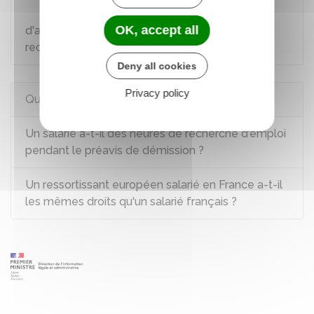
Savoir si on peut bénéficier d'heures
OK, accept all
d'absence autorisée pendant son préavis pour
rechercher un emploi
Deny all cookies
Privacy policy
Questions ? Réponses !
Un salarié a-t-il des heures de recherche d'emploi
pendant le préavis de démission ?
Un ressortissant européen salarié en France a-t-il
les mêmes droits qu'un salarié français ?