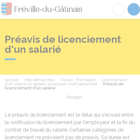
Fréville-du-Gâtinai
Acc
Préavis de licenciement
d'un salarié
Accueil
Mes démarches
Travail - Formation
Licenciement
d'un salarié du secteur privé pour motif personnel
Préavis de
licenciement d'un salarié
Partager
Partager sur Facebook
Partager sur X - Twit
Partager sur
Par
Le préavis de licenciement est le délai qui s'écoule entre
la
notification
du licenciement par l'employeur et la fin du
contrat de travail du salarié. Certaines catégories de
licenciement ne prévoient pas de préavis. Sa durée est