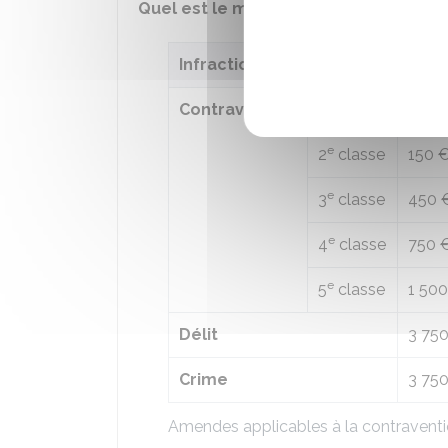
Quel est le montant de l'amende enc
Infraction
Mont
re
Contravention
1
classe
38 €
e
2
classe
150 
e
3
classe
450 
e
4
classe
750 
e
5
classe
1 500
Délit
3 75
Crime
3 75
Amendes applicables à la contraventio