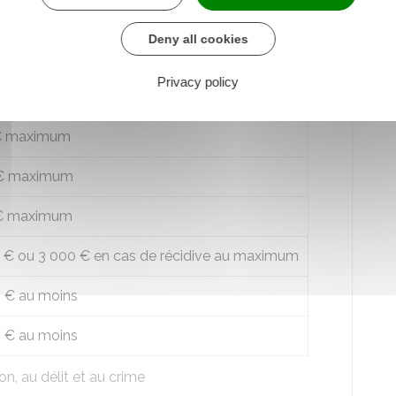
ourue pour chaque infraction ?
Deny all cookies
ant de l'amende
Privacy policy
maximum
€
maximum
€
maximum
€
maximum
 €
ou
3 000 €
en cas de récidive au maximum
0 €
au moins
0 €
au moins
n, au délit et au crime