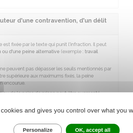
uteur d'une contravention, d'un délit
st fixée par le texte qui punit l'infraction. Il peut
 ou d'une peine alternative
(exemple :
travail
s ne peuvent pas dépasser les seuils mentionnés par
 être supérieure aux maximums fixés, la peine
on encourue.
e ou de la peine de prison peut être augmenté.
 cookies and gives you control over what you w
des, prison, etc.), la juridiction peut prononcer
Personalize
OK, accept all