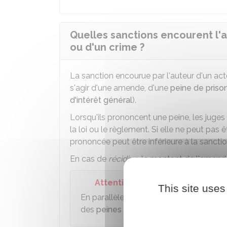
Quelles sanctions encourent l'a
ou d'un crime ?
La sanction encourue par l'auteur d'un acte e
s'agir d'une amende, d'une
peine de prison
d'intérêt général
).
Lorsqu'ils prononcent une peine, les juge
la loi ou le règlement. Si elle ne peut pas
prononcée peut être inférieure à la sancti
En cas de
récidive
, le montant de l'amend
Attention
This site uses
En parallèle des peines principales (amen
des
peines complémentaires
.