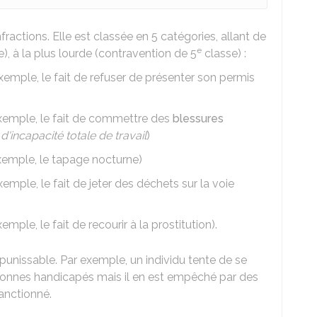
ractions. Elle est classée en 5 catégories, allant de
e
), à la plus lourde (contravention de 5
classe) :
xemple, le fait de refuser de présenter son permis
xemple, le fait de commettre des
blessures
é
d'incapacité totale de travail
)
xemple, le tapage nocturne)
emple, le fait de jeter des déchets sur la voie
emple, le fait de recourir à la prostitution).
punissable. Par exemple, un individu tente de se
rsonnes handicapés mais il en est empêché par des
sanctionné.