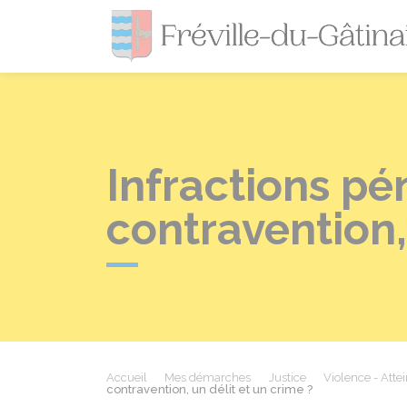
Infractions pé
contravention,
Accueil
Mes démarches
Justice
Violence - Attein
contravention, un délit et un crime ?