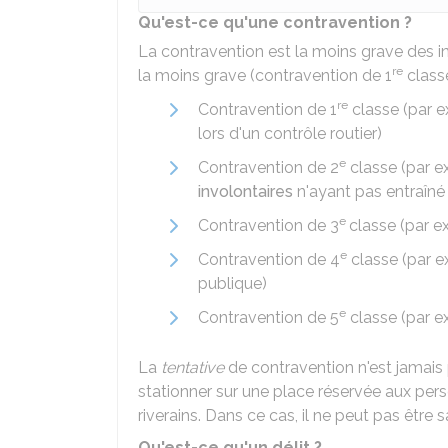
Qu'est-ce qu'une contravention ?
La contravention est la moins grave des inf
re
la moins grave (contravention de 1
classe
re
Contravention de 1
classe (par e
lors d'un contrôle routier)
e
Contravention de 2
classe (par e
involontaires
n'ayant pas entraîn
e
Contravention de 3
classe (par e
e
Contravention de 4
classe (par ex
publique)
e
Contravention de 5
classe (par ex
La
tentative
de contravention n'est jamais 
stationner sur une place réservée aux pe
riverains. Dans ce cas, il ne peut pas être 
Qu'est-ce qu'un délit ?