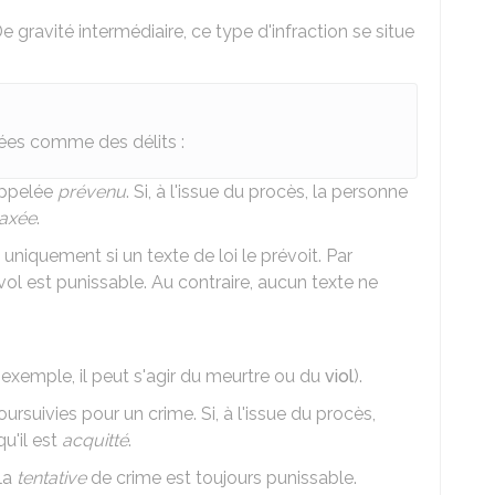
De gravité intermédiaire, ce type d'infraction se situe
rées comme des délits :
appelée
prévenu
. Si, à l'issue du procès, la personne
laxée
.
uniquement si un texte de loi le prévoit. Par
 vol est punissable. Au contraire, aucun texte ne
r exemple, il peut s'agir du meurtre ou du
viol
).
rsuivies pour un crime. Si, à l'issue du procès,
qu'il est
acquitté
.
 la
tentative
de crime est toujours punissable.