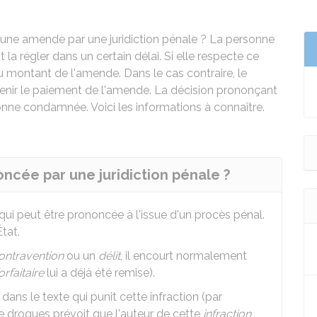
une amende par une juridiction pénale ? La personne
a régler dans un certain délai. Si elle respecte ce
du montant de l'amende. Dans le cas contraire, le
tenir le paiement de l'amende. La décision prononçant
nne condamnée. Voici les informations à connaître.
cée par une juridiction pénale ?
qui peut être prononcée à l'issue d'un procès pénal.
État.
ontravention
ou un
délit
, il encourt normalement
rfaitaire
lui a déjà été remise).
dans le texte qui punit cette infraction (par
de drogues prévoit que l'auteur de cette
infraction