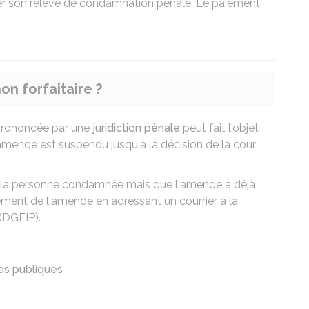
ter son relevé de condamnation pénale. Le paiement
n forfaitaire ?
prononcée par une
juridiction pénale
peut fait l'objet
'amende est suspendu jusqu'à la décision de la cour
e la personne condamnée mais que l'amende a déjà
sement de l'amende en adressant un courrier à la
(DGFIP).
es publiques