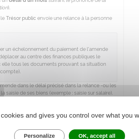
s un
délai d'un mois
suivant le prononcé de la
tion
).
 le
Trésor public
envoie une relance à la personne
r un échelonnement du paiement de l'amende
e déplacer au centre des finances publiques le
c elle tous les documents prouvant sa situation
e compte).
ende dans le délai précisé dans la relance -ou les
a saisie de ses biens (exemple : saisie sur salaire).
 :
sion est devenue définitive
, si l'amende sanctionne
 cookies and gives you control over what you w
sion est devenue définitive, si l'amende sanctionne
Personalize
OK, accept all