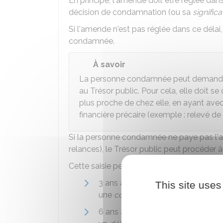
En principe, l'amende doit être réglée dan
décision de condamnation (ou sa
significa
Si l'amende n'est pas réglée dans ce délai,
condamnée.
À savoir
La personne condamnée peut demande
au Trésor public. Pour cela, elle doit s
plus proche de chez elle, en ayant ave
financière précaire (exemple : relevé d
Si la personne condamnée ne paye pas l'am
relances), le Trésor public peut procéder à l
Cette saisie peut avoir lieu dans un délai de
3 ans à compter du jour où la
déci
This site uses
une
contravention
6 ans à compter du jour où la déci