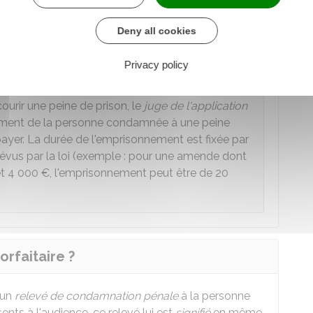
ision est devenue définitive, si l'amende
Deny all cookies
Privacy policy
courir une peine de prison, le
juge de l'application
ment de la personne condamnée à une peine
payer. La durée de l'emprisonnement est fixée par
révus par la loi (exemple : pour une amende dont
t
4 000 €
, l'emprisonnement peut être de 20
rfaitaire ?
e un
relevé de condamnation pénale
à la personne
nts à l'audience, ce relevé lui est
signifié
en même