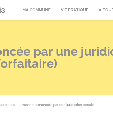
Fréville-du-Gâtinais
MA COMMUNE
VIE PRATIQUE
A TOU
cée par une juridi
rfaitaire)
et peines
Amende prononcée par une juridiction pénale