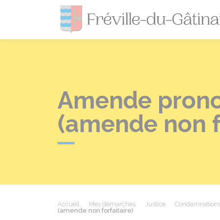
Amende pronon
(amende non fo
Accueil
Mes démarches
Justice
Condamnations 
(amende non forfaitaire)