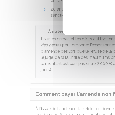
un
délit
20 ans à compter du jour où la déc
sanctionne un
crime
.
À noter
Pour les crimes et les délits qui font en
des peines
peut ordonner l'emprisonne
d'amende dès lors qu'elle refuse de la 
le juge, dans la limite des maximums p
le montant est compris entre
2 000 €
e
jours).
Comment payer l'amende non fo
À l'issue de l'audience, la juridiction donn
condamnée. Si elle et son avocat sont abse