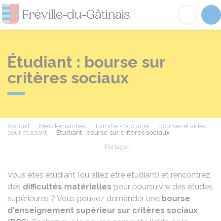
Fréville-du-Gâtinai
Acc
Étudiant : bourse sur
critères sociaux
Accueil
Mes démarches
Famille - Scolarité
Bourses et aides
pour étudiant
Étudiant : bourse sur critères sociaux
Partager
Partager sur Facebook
Partager sur X - Twit
Partager sur
Par
Vous êtes étudiant (ou allez être étudiant) et rencontrez
des
difficultés matérielles
pour poursuivre des études
supérieures ? Vous pouvez demander une
bourse
d'enseignement supérieur sur critères sociaux