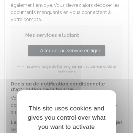
également envoyé. Vous devrez alors déposer les
documents manquants en vous connectant à
votre compte.
Mes services étudiant
Accéder au service en ligne
Ministère chargé de l'enseignement supérieur et de la
recherche
Décision de notification conditionnelle
d'attribution de la bourse
Vous recevrez, par mail, une notification
conditionnelle d'attribution ou de rejet de bourse,
This site uses cookies and
au plus tard
au mois de juillet.
gives you control over what
La décision définitive d'attribution ou de rejet
you want to activate
sera notifiée seulement après votre inscription à