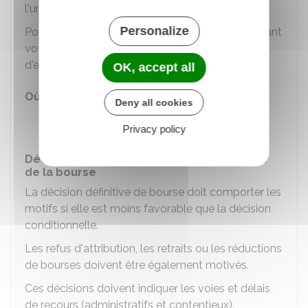
l'université.
Personalize
Pour cela, adressez au Crous le justificatif prouvant
votre inscription dans un établissement
d'enseignement supérieur.
OK, accept all
Où s'adresser ?
Deny all cookies
Centre régional des œuvres
Privacy policy
universitaires et scolaires (Crous)
Décision définitive concernant l'attribution
de la bourse
La décision définitive de bourse doit comporter les
motifs si elle est moins favorable que la décision
conditionnelle.
Les refus d'attribution, les retraits ou les réductions
de bourses doivent être également motivés.
Ces décisions doivent indiquer les voies et délais
de recours (administratifs et contentieux).