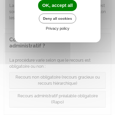
OK, accept all
La décision administrative dont la contestation est
soumise à un Rapo indique les voies et délais selon
lesquels le recours doit être exercé.
Deny all cookies
Privacy policy
Comment se fait le recours
administratif ?
La procédure varie selon que le recours est
obligatoire ou non :
Recours non obligatoire (recours gracieux ou
recours hiérarchique)
Recours administratif préalable obligatoire
(Rapo)