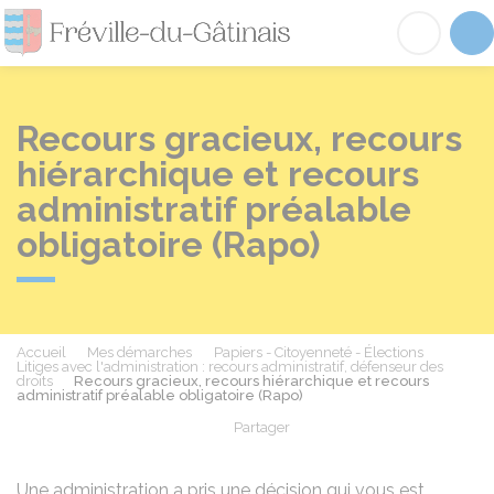
Fréville-du-Gâtinai
Acc
Recours gracieux, recours
hiérarchique et recours
administratif préalable
obligatoire (Rapo)
Accueil
Mes démarches
Papiers - Citoyenneté - Élections
Litiges avec l'administration : recours administratif, défenseur des
droits
Recours gracieux, recours hiérarchique et recours
administratif préalable obligatoire (Rapo)
Partager
Partager sur Facebook
Partager sur X - Twit
Partager sur
Par
Une administration a pris une décision qui vous est