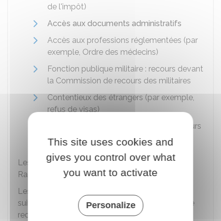
de l'impôt)
Accès aux documents administratifs
Accès aux professions réglementées (par
exemple, Ordre des médecins)
Fonction publique militaire : recours devant
la Commission de recours des militaires
Contentieux des étrangers (par exemple,
refus de visas)
Contentieux sociaux (par exemple, recours
contre une décision de la
MDPH
).
This site uses cookies and
gives you control over what
Les règles applicables sont différentes selon les
you want to activate
Rapo.
Les différences peuvent porter sur les points
suivants : délais de
saisine
, instance collégiale de
Personalize
recours,
procédure contradictoire
.