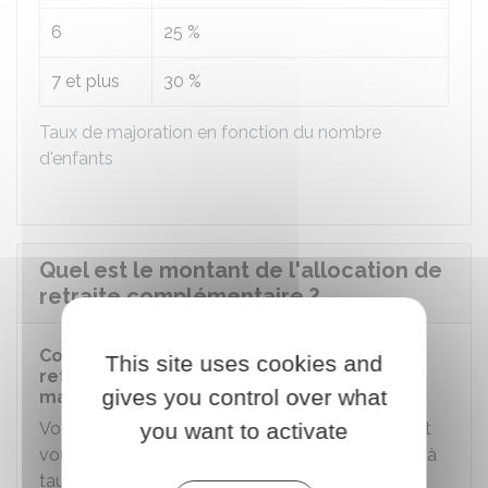
6
25 %
7 et plus
30 %
Taux de majoration en fonction du nombre
d'enfants
Quel est le montant de l'allocation de
retraite complémentaire ?
Conditions d'attribution de l'allocation de
This site uses cookies and
retraite à taux plein, à taux réduit ou à taux
gives you control over what
majoré
you want to activate
Votre allocation de retraite complémentaire peut
vous être accordée à taux plein, à taux réduit ou à
taux majoré selon l'âge auquel vous partez à la