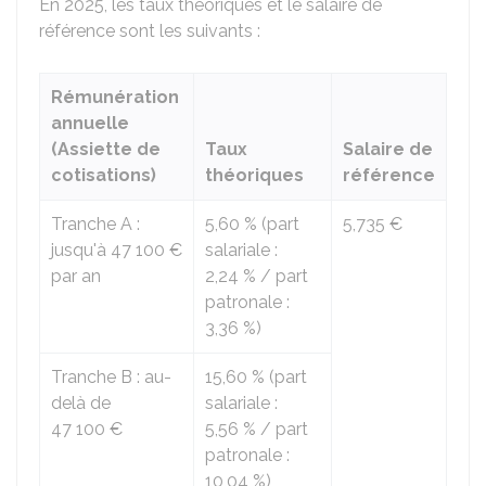
En 2025, les taux théoriques et le salaire de
référence sont les suivants :
Rémunération
annuelle
(Assiette de
Taux
Salaire de
cotisations)
théoriques
référence
Tranche A :
5,60 %
(part
5,735 €
jusqu'à
47 100 €
salariale :
par an
2,24 %
/ part
patronale :
3,36 %
)
Tranche B : au-
15,60 %
(part
delà de
salariale :
47 100 €
5,56 %
/ part
patronale :
10,04 %
)