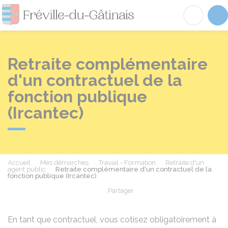
Fréville-du-Gâtinai
Acc
Retraite complémentaire
d'un contractuel de la
fonction publique
(Ircantec)
Accueil
Mes démarches
Travail - Formation
Retraite d'un
agent public
Retraite complémentaire d'un contractuel de la
fonction publique (Ircantec)
Partager
Partager sur Facebook
Partager sur X - Twit
Partager sur
Par
En tant que contractuel, vous cotisez obligatoirement à