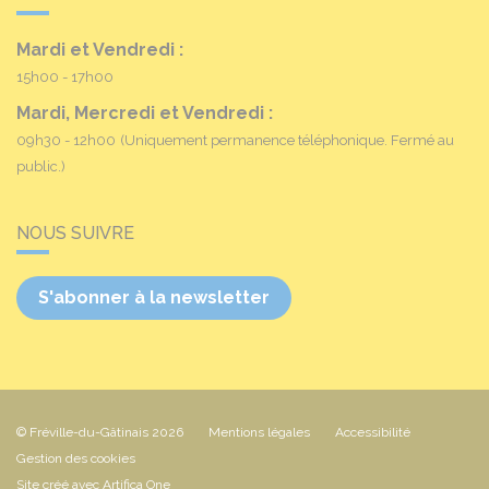
Mardi et Vendredi :
15h00 - 17h00
Mardi, Mercredi et Vendredi :
09h30 - 12h00
(Uniquement permanence téléphonique. Fermé au
public.)
NOUS SUIVRE
S'abonner à la newsletter
© Fréville-du-Gâtinais 2026
Mentions légales
Accessibilité
Gestion des cookies
Site créé avec Artifica One