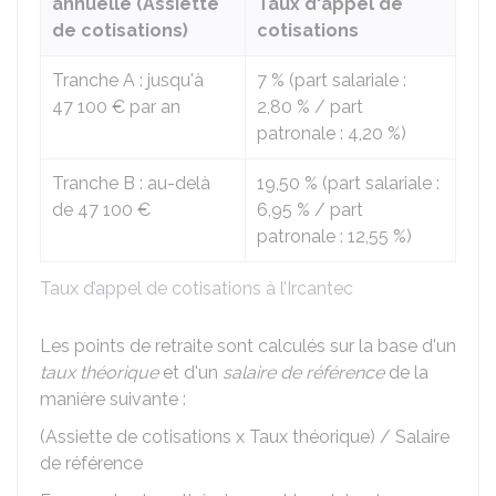
annuelle (Assiette
Taux d'appel de
de cotisations)
cotisations
Tranche A : jusqu'à
7 %
(part salariale :
47 100 €
par an
2,80 %
/ part
patronale :
4,20 %
)
Tranche B : au-delà
19,50 %
(part salariale :
de
47 100 €
6,95 %
/ part
patronale :
12,55 %
)
Taux d’appel de cotisations à l’Ircantec
Les points de retraite sont calculés sur la base d'un
taux théorique
et d'un
salaire de référence
de la
manière suivante :
(Assiette de cotisations x Taux théorique) / Salaire
de référence