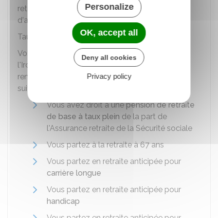
Personalize
retraite et/ou votre nombre de trimestres
d'assurance retraite.
OK, accept all
Taux plein
Votre allocation de retraite complémentaire de
Deny all cookies
l'Ircantec vous est versée
à taux plein
si vous
Privacy policy
remplissez notamment l'une des conditions
suivantes :
Vous avez droit à une
pension de retraite
de base à taux plein
de la part de
l'Assurance retraite de la Sécurité sociale
Vous partez à la retraite à 67 ans
Vous partez en retraite anticipée pour
carrière longue
Vous partez en retraite anticipée pour
handicap
Vous partez en retraite anticipée pour