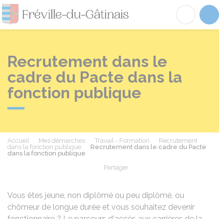
Fréville-du-Gâtinai
Acc
Recrutement dans le
cadre du Pacte dans la
fonction publique
Accueil
Mes démarches
Travail - Formation
Recrutement
dans la fonction publique
Recrutement dans le cadre du Pacte
dans la fonction publique
Partager
Partager sur Facebook
Partager sur X - Twit
Partager sur
Par
Vous êtes jeune, non diplômé ou peu diplômé, ou
chômeur de longue durée et vous souhaitez devenir
fonctionnaire ? Le parcours d'accès aux carrières de la