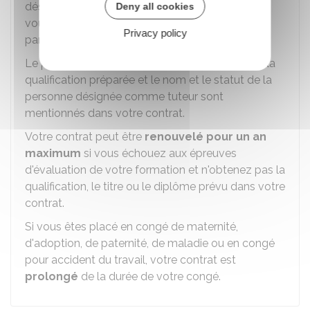
désigné tuteur pour vous accueillir, vous guider,
Deny all cookies
vous apporter tout conseil utile et suivre votre
Privacy policy
parcours de formation.
Le programme de formation, l'intitulé précis de la
qualification préparée et le nom et le statut de la
personne désignée comme tuteur sont
mentionnés dans votre contrat.
Votre contrat peut être
renouvelé pour un an
maximum
si vous échouez aux épreuves
d'évaluation de votre formation et n'obtenez pas la
qualification, le titre ou le diplôme prévu dans votre
contrat.
Si vous êtes placé en congé de maternité,
d'adoption, de paternité, de maladie ou en congé
pour accident du travail, votre contrat est
prolongé
de la durée de votre congé.