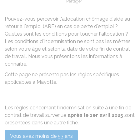
Partager
Partager sur Facebook
Partager sur X - Twit
Partager sur
Par
Pouvez-vous percevoir l'allocation chômage d'aide au
retour à l'emploi (ARE) en cas de perte d'emploi ?
Quelles sont les conditions pour toucher l'allocation ?
Les conditions d'indemnisation ne sont pas les mêmes
selon votre âge et selon la date de votre fin de contrat
de travail. Nous vous présentons les informations à
connaître.
Cette page ne présente pas les règles spécifiques
applicables à Mayotte.
Les règles concernant l'indemnisation suite à une fin de
contrat de travail survenue
après le 1er avril 2025
sont
présentées dans une autre
fiche
.
Vous avez moins de 53 ans