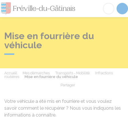
Fréville-du-Gâtinai
Acc
Mise en fourrière du
véhicule
Accueil
Mes démarches
Transports - Mobilité
Infractions
routières
Mise en fourrière du véhicule
Partager
Partager sur Facebook
Partager sur X - Twit
Partager sur
Par
Votre véhicule a été mis en fourrière et vous voulez
savoir comment le récupérer ? Nous vous indiquons les
informations à connaître.