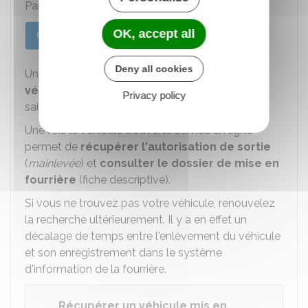
Paris ou d'une autre ville :
OK, accept all
Cas général
À Paris
Deny all cookies
Un service en ligne permet de
savoir si le
véhicule est actuellement en fourrière
en
Privacy policy
saisissant son
numéro d'immatriculation
.
Une fois le véhicule trouvé, le service en ligne
permet de
récupérer l'autorisation de sortie
(
mainlevée
) et
consulter le dossier de mise en
fourrière
(fiche descriptive).
Si vous ne trouvez pas votre véhicule, renouvelez
la recherche ultérieurement. Il y a en effet un
décalage de temps entre l'enlèvement du véhicule
et son enregistrement dans le système
d'information de la fourrière.
Récupérer un véhicule mis en