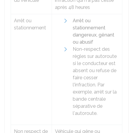
du véhicule
infraction qui n'a pas cessé
après 48 heures
Arrêt ou
Arrêt ou
stationnement
stationnement
dangereux, gênant
ou abusif
Non-respect des
règles sur autoroute
si le conducteur est
absent ou refuse de
faire cesser
l'infraction. Par
exemple, arrêt sur la
bande centrale
séparative de
l'autoroute.
Non respect de
Véhicule qui gêne ou