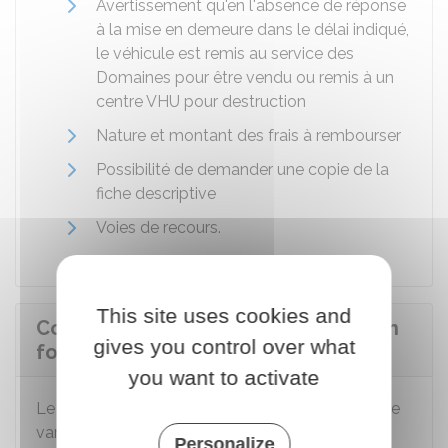
Avertissement qu'en l'absence de réponse
à la mise en demeure dans le délai indiqué,
le véhicule est remis au service des
Domaines pour être vendu ou remis à un
centre
VHU
pour destruction
Nature et montant des frais à rembourser
Possibilité de demander une copie de la
fiche descriptive
Voies de recours.
This site uses cookies and
Comment savoir si un véhicule est en
gives you control over what
fourrière ?
you want to activate
Le service en ligne pour rechercher votre véhicule
varie selon qu'il a été mis dans une fourrière de
Personalize