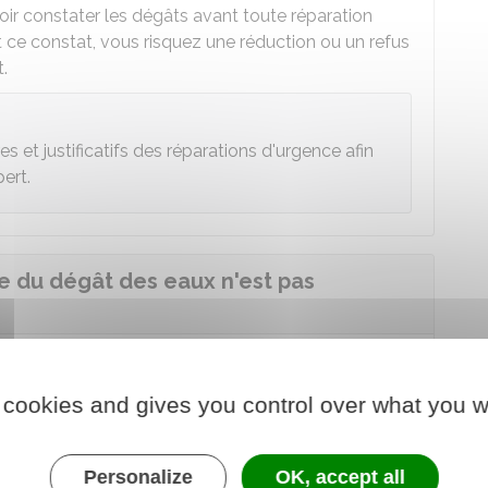
oir constater les dégâts avant toute réparation
ant ce constat, vous risquez une réduction ou un refus
.
 et justificatifs des réparations d'urgence afin
pert.
ine du dégât des eaux n'est pas
as apparente, il faut faire une recherche de fuite
 cookies and gives you control over what you w
en charge par l'assurance.
e sinistre se déroule dans un immeuble en
Personalize
OK, accept all