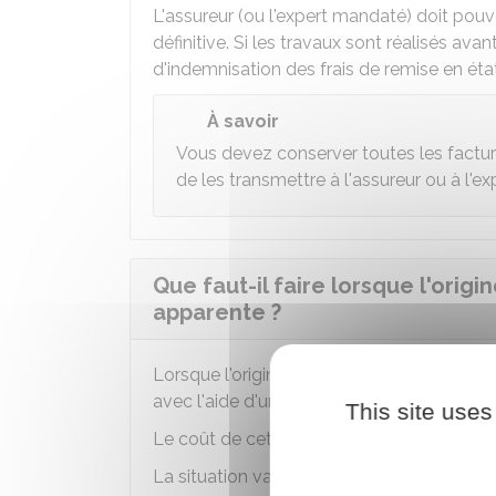
L'assureur (ou l'expert mandaté) doit pouv
définitive. Si les travaux sont réalisés av
d'indemnisation des frais de remise en état
À savoir
Vous devez conserver toutes les factures
de les transmettre à l'assureur ou à l'ex
Que faut-il faire lorsque l'orig
apparente ?
Lorsque l'origine du dégât des eaux n'est p
avec l'aide d'un professionnel.
This site uses
Le coût de cette démarche peut être pris 
La situation varie suivant que selon que l