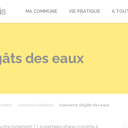
Fréville-du-Gâtinais
MA COMMUNE
VIE PRATIQUE
A TOU
âts des eaux
mmation
Assurance habitation
Assurance dégâts des eaux
votre logement ? La première étape consiste à