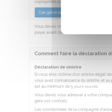
copropriété ou non :
Cas général
Immeuble en copropri
Vous devez chercher un professionnel pour
payer, avant de demander le remboursemen
Comment faire la déclaration de
Déclaration de sinistre
Si vous êtes victime d'un sinistre dégât d
vous avez connaissance du sinistre, et au pl
est au minimum de 5
jours ouvrés
.
Vous devez vous adresser à votre compagn
gère vos contrats.
Les coordonnées de la compagnie d'assuran