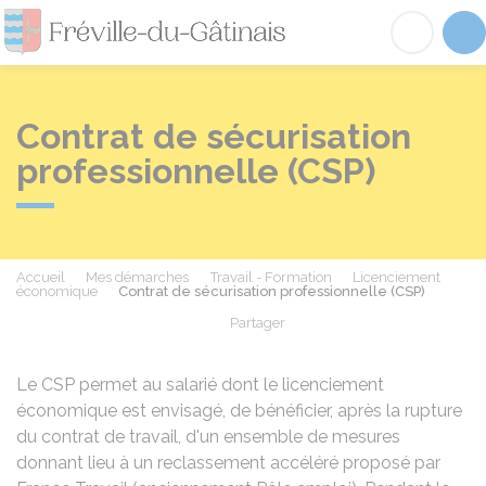
Fréville-du-Gâtinai
Acc
Contrat de sécurisation
professionnelle (CSP)
Accueil
Mes démarches
Travail - Formation
Licenciement
économique
Contrat de sécurisation professionnelle (CSP)
Partager
Partager sur Facebook
Partager sur X - Twit
Partager sur
Par
Le CSP permet au salarié dont le licenciement
économique est envisagé, de bénéficier, après la rupture
du contrat de travail, d'un ensemble de mesures
donnant lieu à un reclassement accéléré proposé par