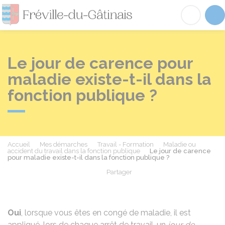
Fréville-du-Gâtinai
Acc
Le jour de carence pour
maladie existe-t-il dans la
fonction publique ?
Accueil
Mes démarches
Travail - Formation
Maladie ou
accident du travail dans la fonction publique
Le jour de carence
pour maladie existe-t-il dans la fonction publique ?
Partager
Partager sur Facebook
Partager sur X - Twit
Partager sur
Par
Oui
, lorsque vous êtes en congé de maladie, il est
appliqué, lors de chaque arrêt de travail, un
jour de