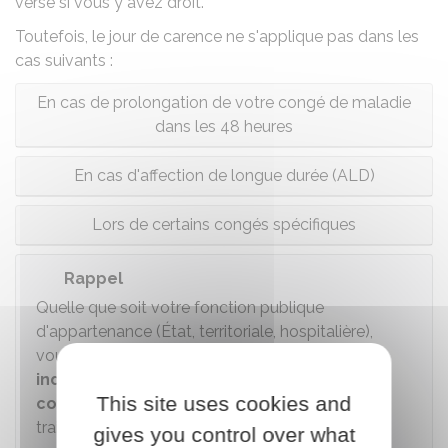
versé si vous y avez droit.
Toutefois, le jour de carence ne s'applique pas dans les
cas suivants :
En cas de prolongation de votre congé de maladie
dans les 48 heures
En cas d'affection de longue durée (ALD)
Lors de certains congés spécifiques
Rappel
Quelle que soit votre fonction publique
d'appartenance (État, territoriale, hospitalière),
vous percevez
90 %
de votre traitement
indiciaire brut pendant pendant 3 mois de
This site uses cookies and
congé de maladie
, puis
la moitié
de votre
traitement indiciaire
pendant 9 mois
.
gives you control over what