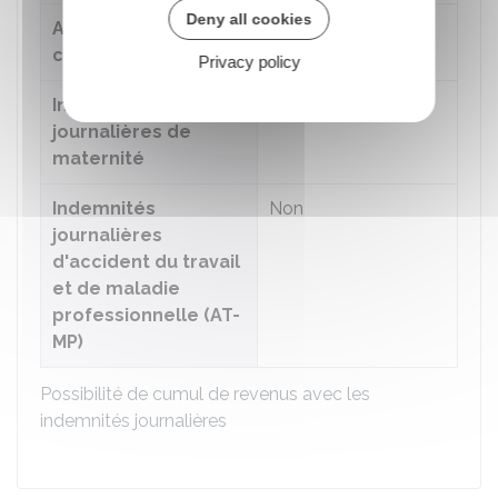
Deny all cookies
Allocations
Non
chômage
Privacy policy
Indemnités
Non
journalières de
maternité
Indemnités
Non
journalières
d'accident du travail
et de maladie
professionnelle (AT-
MP)
Possibilité de cumul de revenus avec les
indemnités journalières