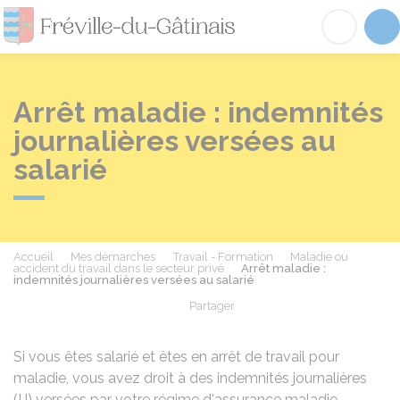
Fréville-du-Gâtinai
Acc
Arrêt maladie : indemnités
journalières versées au
salarié
Accueil
Mes démarches
Travail - Formation
Maladie ou
accident du travail dans le secteur privé
Arrêt maladie :
indemnités journalières versées au salarié
Partager
Partager sur Facebook
Partager sur X - Twit
Partager sur
Par
Si vous êtes salarié et êtes en arrêt de travail pour
maladie, vous avez droit à des indemnités journalières
(IJ) versées par votre régime d'assurance maladie