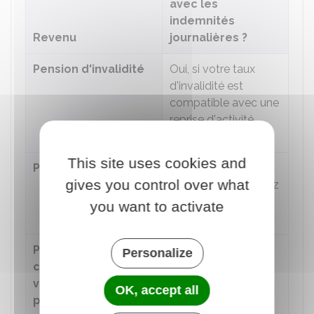
avec les
indemnités
Revenu
journalières ?
Pension d'invalidité
Oui, si votre taux
d'invalidité est
compatible avec une
reprise d'activité
professionnelle
This site uses cookies and
Pension de vieillesse
Oui, si vous êtes
gives you control over what
retraité et poursuivez
par ailleurs une
you want to activate
activité salariée
Part
Oui
Personalize
complémentaire de
votre salaire payé
OK, accept all
par votre employeur