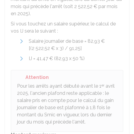
mois qui précède l'arrêt (soit
2 522,52 €
par mois
en 2025).
Si vous touchez un salaire supérieur, le calcul de
vos IJ sera le suivant :
Salaire journalier de base =
82,93 €
[(
2 522,52 €
x 3) /
91,25
]
IJ =
41,47 €
(82,93 x
50 %
)
Attention
Pour les arrêts ayant débuté avant le 1ᵉʳ avril
2025, l'ancien plafond reste applicable : le
salaire pris en compte pour le calcul du gain
journalier de base est plafonné à 1,8 fois le
montant du Smic en vigueur, lors du dernier
jour du mois qui précède l'arrêt.