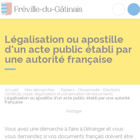
Fréville-du-Gâtinai
Acc
Légalisation ou apostille
d'un acte public établi par
une autorité française
Accueil
Mes démarches
Papiers - Citoyenneté - Élections
Certificat, copie, légalisation et conservation de documents
Légalisation ou apostille d'un acte public établi par une autorité
française
Partager
Partager sur Facebook
Partager sur X - Twit
Partager sur
Par
Vous avez une démarche à faire à l'étranger et vous
vous demandez si vos documents français doivent être