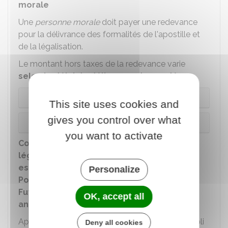
morale
Une
personne morale
doit payer une redevance
pour la délivrance des formalités de l'apostille et
de la légalisation.
Le montant hors taxes de la redevance varie
selon le délai de délivrance demandé
:
Délai rapide de 24 heures
This site uses cookies and
gives you control over what
Délai normal
you want to activate
Connaitre le prix de l'apostille et de la
légalisation pour un acte dont le signataire
est établi en Nouvelle Calédonie, en
Personalize
Polynésie française, dans les îles Wallis et
Futuna ou dans les Terres australes et
OK, accept all
antarctiques françaises
Apostille pour un acte dont le signataire est établi
Deny all cookies