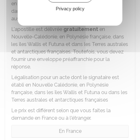
en Nouvelle Calédonie, en Polynésie française,
Privacy policy
dans les îles Wallis et Futuna ou dans les Terres
australes et antarctiques françaises
L'apostille est délivrée
gratuitement
en
Nouvelle-Calédonie, en Polynésie française, dans
les îles Wallis et Futuna et dans les Terres australes
et antarctiques françaises. Toutefois, vous devez
fournir une enveloppe préaffranchie pour la
réponse.
Légalisation pour un acte dont le signataire est
établi en Nouvelle Calédonie, en Polynésie
française, dans les îles Wallis et Futuna ou dans les
Terres australes et antarctiques françaises
Le prix est différent selon que vous faites la
demande en France ou à l'étranger.
En France