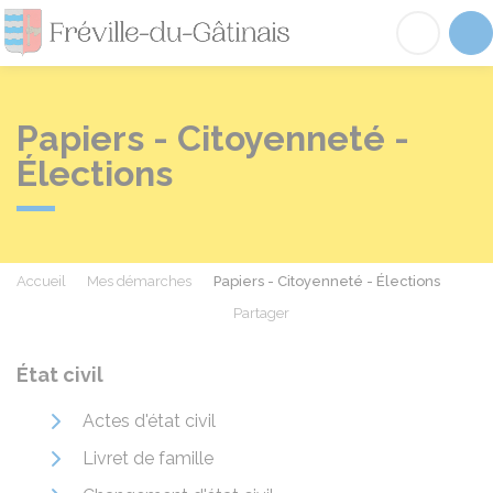
Fréville-du-Gâtinai
Acc
Papiers - Citoyenneté -
Élections
Accueil
Mes démarches
Papiers - Citoyenneté - Élections
Partager
Partager sur Facebook
Partager sur X - Twit
Partager sur
Par
État civil
Actes d'état civil
Livret de famille