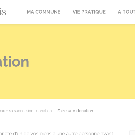
Fréville-du-Gâtinais
MA COMMUNE
VIE PRATIQUE
A TOU
ation
arer sa succession : donation
Faire une donation
riété d'un de vos biens à une autre personne avant