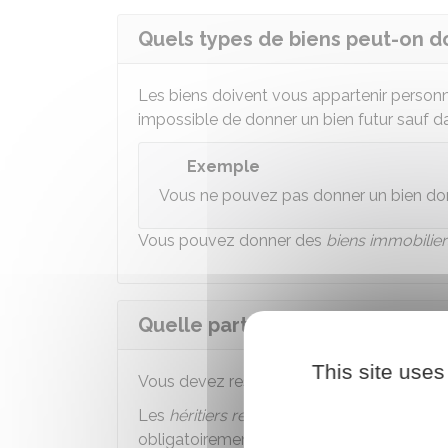
Quels types de biens peut-on d
Les biens doivent vous appartenir perso
impossible de donner un bien futur sauf 
Exemple
Vous ne pouvez pas donner un bien don
Vous pouvez donner des
biens immobilier
Quelle part de son patrimoine 
This site uses
Vous devez respecter les règles de transmi
Les
héritiers réservataires
ne peuvent pas ê
obligatoirement une
part d'héritage mini