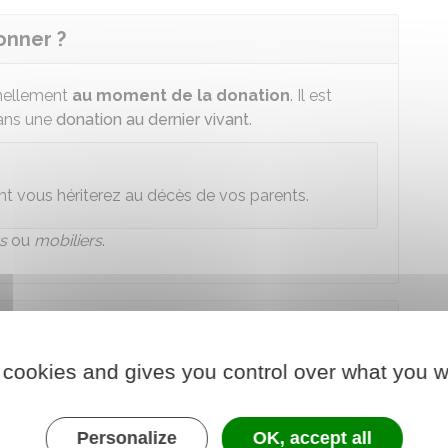
onner ?
nnellement
au moment de la donation
. Il est
dans une
donation au dernier vivant
.
t vous hériterez au décès de vos parents.
s
ou
mobiliers
.
peut-on donner ?
 cookies and gives you control over what you w
ssion imposées par la loi.
tre exclus de votre succession. Ils reçoivent
Personalize
OK, accept all
male
. Vous pouvez donc donner librement la part qui