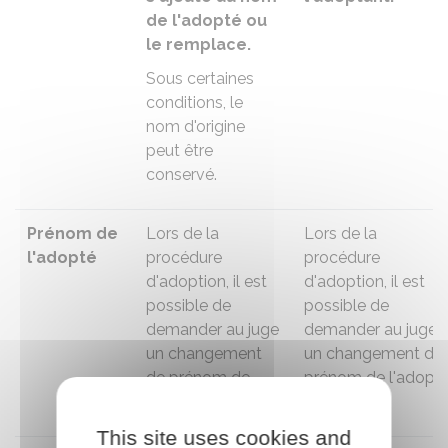
de l'adopté
ou
le remplace.
Sous certaines
conditions, le
nom d'origine
peut être
conservé.
Prénom de
Lors de la
Lors de la
l'adopté
procédure
procédure
d'adoption, il est
d'adoption, il est
possible de
possible de
demander au juge
demander au juge
un changement
un changement de
de prénom de
prénom de l'adopté
l'adopté.
This site uses cookies and