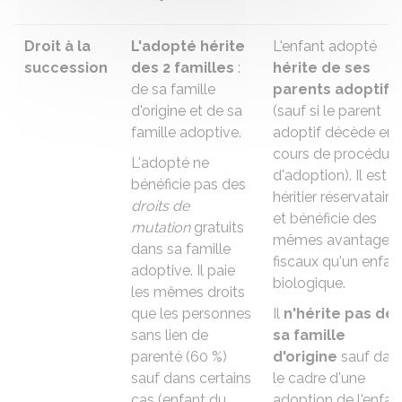
Droit à la
L'adopté
hérite
L'enfant adopté
succession
des 2 familles
:
hérite de ses
de sa famille
parents adoptifs
d'origine et de sa
(sauf si le parent
famille adoptive.
adoptif décède en
cours de procédure
L'adopté ne
d'adoption). Il est
bénéficie pas des
héritier réservataire
droits de
et bénéficie des
mutation
gratuits
mêmes avantages
dans sa famille
fiscaux qu'un enfan
adoptive. Il paie
biologique.
les mêmes droits
que les personnes
Il
n'hérite pas de
sans lien de
sa famille
parenté (
60 %
)
d'origine
sauf dan
sauf dans certains
le cadre d'une
cas (enfant du
adoption de l'enfan