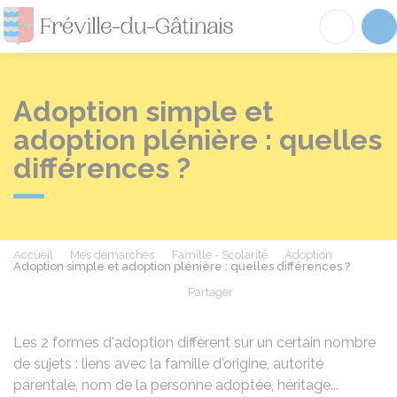
Fréville-du-Gâtinai
Acc
Adoption simple et
adoption plénière : quelles
différences ?
Accueil
Mes démarches
Famille - Scolarité
Adoption
Adoption simple et adoption plénière : quelles différences ?
Partager
Partager sur Facebook
Partager sur X - Twit
Partager sur
Par
Les 2 formes d'adoption diffèrent sur un certain nombre
de sujets : liens avec la famille d'origine, autorité
parentale, nom de la personne adoptée, héritage...