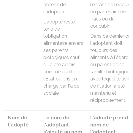
obtenir de
l'enfant de l'époux,
l'adoptant.
du partenaire de
Pacs ou du
L'adopté reste
concubin.
tenu de
l'obligation
Dans ce dernier cas
alimentaire envers
l'adoptant doit
ses parents
toujours des
biologiques sauf
aliments à l'égard
s'il a été admis
du parent de sa
comme
pupille de
famille biologique
l'État
ou pris en
avec lequel le lien
charge par l'aide
de filiation a été
sociale.
maintenu et
réciproquement.
Nom de
Le nom de
L'adopté prend l
l'adopté
l'adoptant
nom de
s'ajoute au
nom
l'adoptant.