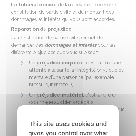
Le tribunal décide
de la recevabilité de votre
constitution de partie civile et du montant des
dommages et intérêts qui vous sont accordés.
Réparation du préjudice
La constitution de partie civile permet de
demander des
dommages et intérêts
pour les
différents préjudices que vous subissez :
Un
préjudice corporel
, c'est-à-dire une
atteinte à la santé, à l'intégrité physique ou
mentale d'une personne (par exemple,
blessure, infirmité...),
Un
préjudice matériel
, c'est-à-dire un
dommage aux biens (dégâts,
dégradations matérielles, perte de revenus
ou d'un élément du patrimoine),
This site uses cookies and
Un
préjudice moral
, c'est-à-dire un
gives you control over what
dommage d'ordre psychologique (la