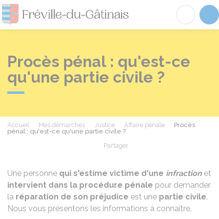
Fréville-du-Gâtinai
Acc
Procès pénal : qu'est-ce
qu'une partie civile ?
Accueil
Mes démarches
Justice
Affaire pénale
Procès
pénal : qu'est-ce qu'une partie civile ?
Partager
Partager sur Facebook
Partager sur X - Twit
Partager sur
Par
Une personne
qui s'estime victime d'une
infraction
et
intervient dans la procédure pénale
pour demander
la
réparation de son préjudice
est une
partie civile
.
Nous vous présentons les informations à connaître.