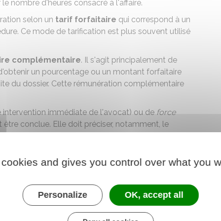
r le nombre d'heures consacré à l'affaire.
ération selon un
tarif forfaitaire
qui correspond à un
ure. Ce mode de tarification est plus souvent utilisé
ire complémentaire
. Il s'agit principalement de
 d'obtenir un pourcentage ou un montant forfaitaire
site du dossier. Cette rémunération complémentaire
e intervention immédiate de l'avocat) ou de
force
 être conclue. Elle doit préciser, notamment, le
 en tenant compte des diligences prévisibles telles
s recherches juridiques, les démarches procédurales et
nvisagés.
 cookies and gives you control over what you w
 en des
termes clairs et précis
.
nvention sur le site du barreau des avocats de Paris :
Personalize
OK, accept all