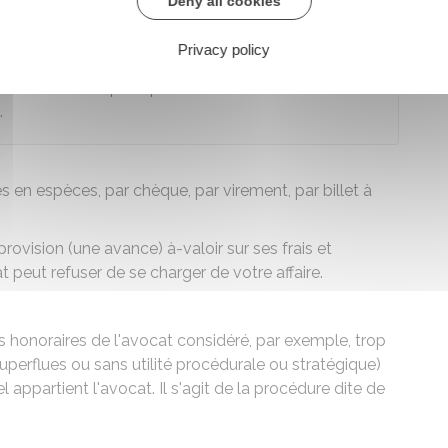
Deny all cookies
Privacy policy
honoraires ne prive pas l'avocat de son droit à être
.
 en espèces, par chèque, par virement, par billet à
ovision (une avance) à-valoir sur ses frais et
 peut refuser de se charger de votre affaire.
 honoraires de l'avocat considéré, par exemple, trop
superflues ou sans utilité procédurale ou stratégique)
l appartient l'avocat. Il s'agit de la procédure dite de