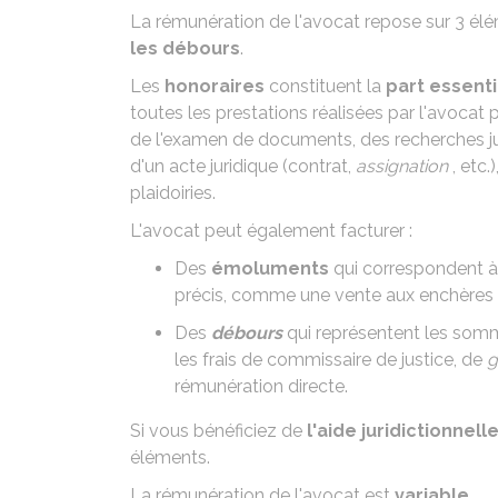
La rémunération de l'avocat repose sur 3 é
les débours
.
Les
honoraires
constituent la
part essenti
toutes les prestations réalisées par l'avocat 
de l'examen de documents, des recherches juri
d'un acte juridique (contrat,
assignation
, etc.
plaidoiries.
L'avocat peut également facturer :
Des
émoluments
qui correspondent à 
précis, comme une vente aux enchères
Des
débours
qui représentent les somm
les
frais de commissaire de justice
, de
g
rémunération directe.
Si vous bénéficiez de
l'
aide juridictionnell
éléments.
La rémunération de l'avocat est
variable
.