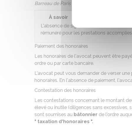
Barreau de Paris
À savoir
L'absence de signature d'une convention d'
rémunéré pour les prestations accomplies
Paiement des honoraires
Les honoraires de l'avocat peuvent être payés
ordre ou par carte bancaire.
L'avocat peut vous demander de verser une pr
honoraires. En l'absence de paiement, l'avocat
Contestation des honoraires
Les contestations concernant le montant des
élevé ou inutile (diligences sans excessives, 
sont soumises au
bâtonnier
de l'ordre auque
" taxation d'honoraires ".