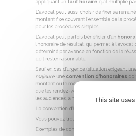
appliquant un
tarif horaire
qu'il multiplie pa
L'avocat peut aussi choisir de fixer sa rémun
montant fixe couvrant l'ensemble de la procéd
pour les procédures simples.
L'avocat peut parfois bénéficier d'un
honora
l'
honoraire de résultat
, qui permet à l'avocat
déterminé par avance en fonction de la réus
doit rester raisonnable.
Sauf en cas d'urgence (situation exigeant un
majeure
, une
convention d'honoraires
doit
montant ou le mode de calcul des honoraires,
que les rendez-vous, la rédaction d'actes, le
les audiences, ainsi que les frais et
débours
e
This site uses
La convention d'honoraires doit être rédigée
Vous pouvez trouver différents modèles de co
Exemples de convention d'honoraires