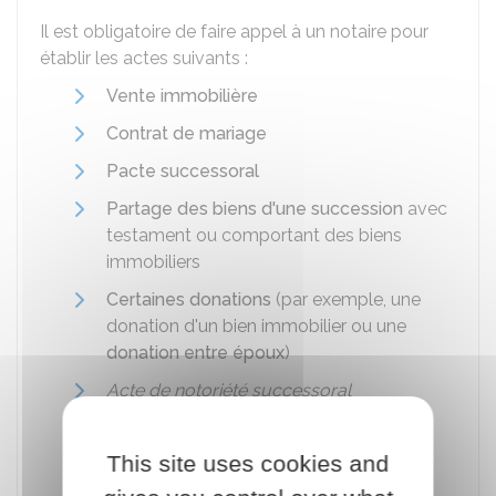
Il est obligatoire de faire appel à un notaire pour
établir les actes suivants :
Vente immobilière
Contrat de mariage
Pacte successoral
Partage des biens d'une succession
avec
testament ou comportant des biens
immobiliers
Certaines donations
(par exemple, une
donation d'un bien immobilier ou une
donation entre époux
)
Acte de notoriété successoral
Acte de notoriété héréditaire
This site uses cookies and
Consentement à une
procréation
médicalement assistée (PMA)
.