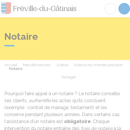
Fréville-du-Gâtinai
Acc
Notaire
Accueil
Mes démarches
Justice
Acteurs du monde judiciaire
Notaire
Partager
Partager sur Facebook
Partager sur X - Twit
Partager sur
Par
Pourquoi faire appel à un notaire ? Le notaire conseille
ses clients,
authentifie
les actes qu'ils concluent
(exemple : contrat de mariage, testament) et les
conserve pendant plusieurs années. Dans certains cas,
l'assistance d'un notaire est
obligatoire
. Chaque
intervention du notaire entraîne des
frais de notaire
à la