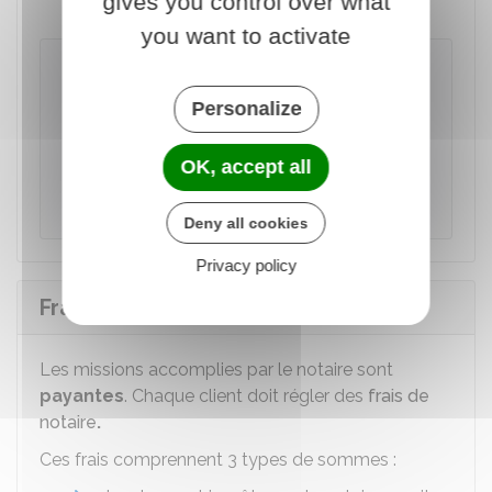
gives you control over what
you want to activate
À noter
Les personnes qui veulent conclure un pacte
Personalize
de solidarité civile (Pacs) doivent faire
enregistrer leur déclaration conjointe de Pacs
OK, accept all
en s'adressant soit à un
officier d'état civil
,
soit à un notaire.
Deny all cookies
Privacy policy
Frais de notaire
Les missions accomplies par le notaire sont
payantes
. Chaque client doit régler des
frais de
notaire
.
Ces frais comprennent 3 types de sommes :