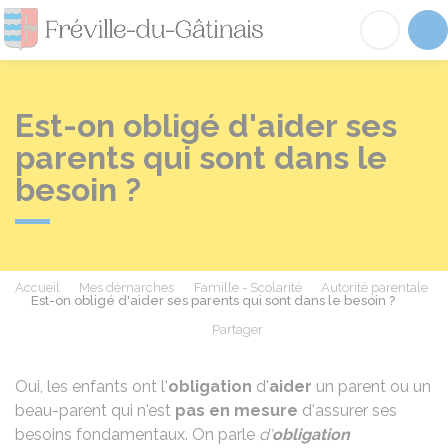
Fréville-du-Gâtinai
Acc
Est-on obligé d'aider ses
parents qui sont dans le
besoin ?
Accueil
Mes démarches
Famille - Scolarité
Autorité parentale
Est-on obligé d'aider ses parents qui sont dans le besoin ?
Partager
Partager sur Facebook
Partager sur X - Twit
Partager sur
Par
Oui, les enfants ont l'
obligation
d'
aider
un parent ou un
beau-parent qui n'est
pas en mesure
d'assurer ses
besoins fondamentaux. On parle
d'
obligation