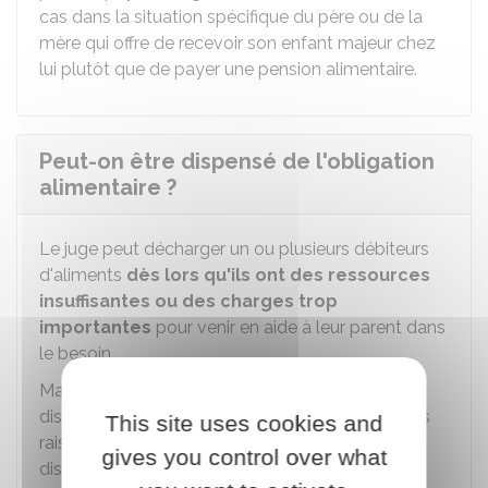
cas dans la situation spécifique du père ou de la
mère qui offre de recevoir son enfant majeur chez
lui plutôt que de payer une pension alimentaire.
Peut-on être dispensé de l'obligation
alimentaire ?
Le juge peut décharger un ou plusieurs débiteurs
d'aliments
dès lors qu'ils ont des ressources
insuffisantes ou des charges trop
importantes
pour venir en aide à leur parent dans
le besoin.
Mais un débiteur d'aliments peut aussi être
dispensé de l'obligation alimentaire pour d'autres
This site uses cookies and
raisons que sa capacité contributive : cette
gives you control over what
dispense doit être demandée ou peut être