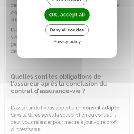
performance doivent être données pour le dernier
exercice clos et aussi sur la moyenne annualisée
OK, accept all
sur 5 ans.
L'assureur doit indiquer le pourcentage des
Deny all cookies
éventuelles
rétrocessions
qu'il perçoit pour la
Privacy policy
gestion des actifs contenus dans le portefeuille
des unités de compte.
Quelles sont les obligations de
l'assureur après la conclusion du
contrat d'assurance-vie ?
L'assureur doit vous apporter un
conseil adapté
dans la durée après la souscription du contrat. Il
peut vous relancer pour mettre à jour votre profil
d'investisseur.