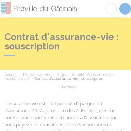
Fréville-du-Gâtinai
Acc
Contrat d'assurance-vie :
souscription
Accueil
Mes démarches
Argent - Impôts - Consommation
Assurance vie
Contrat d'assurance-vie : souscription
Partager
Partager sur Facebook
Partager sur X - Twit
Partager sur
Par
L'assurance-vie est-il un produit d'épargne ou
d'assurance ? Il s'agit un peu des 2. En effet, c'est un
contrat par lequel vous demandez à l'assureur, à qui
vous payez des cotisations, de verser une somme