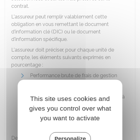
contrat.
L'assureur peut remplir valablement cette
obligation en vous remettant le document
d'information clé (DIC) ou le document
d'information spécifique.
L'assureur doit préciser, pour chaque unité de
compte, les éléments suivants exprimés en
pourcentage :
Performance brute de frais de gestion
Performance nette de frais de gestion
Montant des frais de gestion et période à
This site uses cookies and
laquelle ils se rapportent
gives you control over what
Performance finale de l'investissement
you want to activate
nette de frais.
er
Depuis le 1
janvier 2025, les informations de
Personalize