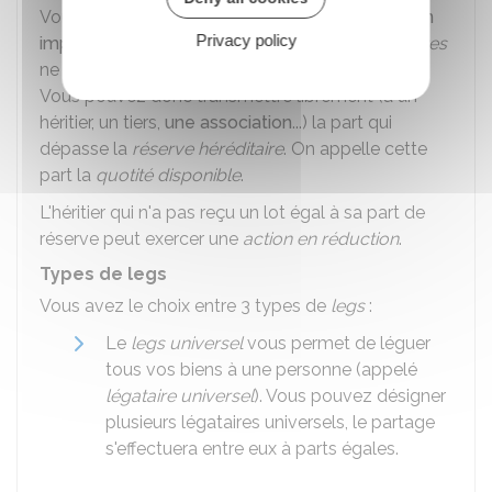
Vous devez respecter
les règles de transmission
Privacy policy
imposées par la loi
. Ainsi, les
héritiers réservataires
ne peuvent pas être exclus de votre succession.
Vous pouvez donc transmettre librement (à un
héritier, un tiers,
une association
...) la part qui
dépasse la
réserve héréditaire
. On appelle cette
part la
quotité disponible
.
L'héritier qui n'a pas reçu un lot égal à sa part de
réserve peut exercer une
action en réduction
.
Types de legs
Vous avez le choix entre 3 types de
legs
:
Le
legs universel
vous permet de léguer
tous vos biens à une personne (appelé
légataire universel
). Vous pouvez désigner
plusieurs légataires universels, le partage
s'effectuera entre eux à parts égales.