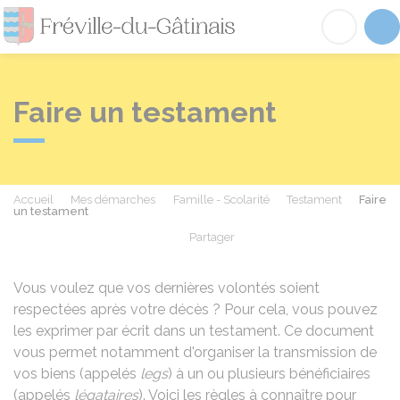
Fréville-du-Gâtinai
Acc
Faire un testament
Accueil
Mes démarches
Famille - Scolarité
Testament
Faire
un testament
Partager
Partager sur Facebook
Partager sur X - Twit
Partager sur
Par
Vous voulez que vos dernières volontés soient
respectées après votre décès ? Pour cela, vous pouvez
les exprimer par écrit dans un testament. Ce document
vous permet notamment d'organiser la transmission de
vos biens (appelés
legs
) à un ou plusieurs bénéficiaires
(appelés
légataires
). Voici les règles à connaître pour