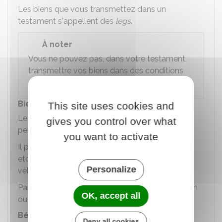
Les biens que vous transmettez dans un
testament s'appellent des
legs
.
À noter
Vous ne pouvez pas, dans votre testament,
transmettre vos biens dans des conditions
qui sont contraires à la loi ou aux mœurs.
Biens pouvant être légués
This site uses cookies and
Les biens doivent vous appartenir
gives you control over what
personnellement.
you want to activate
Il peut s'agir de maisons, appartements, terrains,
etc. Vous pouvez aussi léguer des meubles,
Personalize
véhicules, tableaux, etc.
Par contre, vous ne pouvez pas léguer votre nom
OK, accept all
ou un titre honorifique.
Bénéficiaires des legs
Deny all cookies