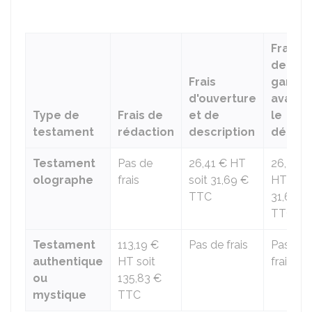
Frais
de
Frais
garde
d'ouverture
avant
Type de
Frais de
et de
le
testament
rédaction
description
décès
Testament
Pas de
26,41 €
HT
26,41 €
olographe
frais
soit
31,69 €
HT soit
TTC
31,69 €
TTC
Testament
113,19 €
Pas de frais
Pas de
authentique
HT soit
frais
ou
135,83 €
mystique
TTC