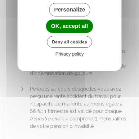
accident du travail au cours desquelles
Personalize
vous avez perçu des indemnités
journalières : 1 trimestre est validé pour
OK, accept all
chaque période d'indemnisation de
60 jours
Deny all cookies
Congé de maternité au cours duquel vous
Privacy policy
avez perçu des indemnités journalières :
1 trimestre est validé pour chaque période
d'indemnisation de 90 jours
Périodes au cours desquelles vous avez
perçu une rente accident du travail pour
incapacité permanente au moins égale à
66 %
: 1 trimestre est validé pour chaque
trimestre civil
qui comprend 3 mensualités
de votre pension d'invalidité