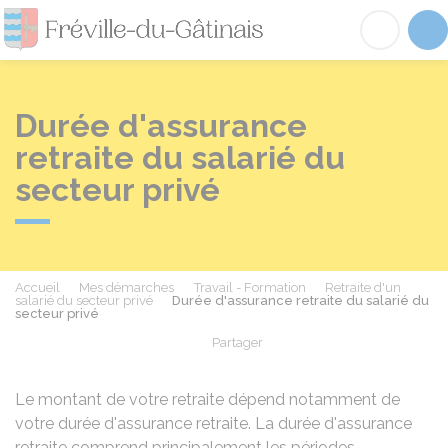
Fréville-du-Gâtinai
Acc
Durée d'assurance
retraite du salarié du
secteur privé
Accueil
Mes démarches
Travail - Formation
Retraite d'un
salarié du secteur privé
Durée d'assurance retraite du salarié du
secteur privé
Partager
Partager sur Facebook
Partager sur X - Twit
Partager sur
Par
Le montant de votre retraite dépend notamment de
votre durée d'assurance retraite. La durée d'assurance
retraite comprend principalement les périodes