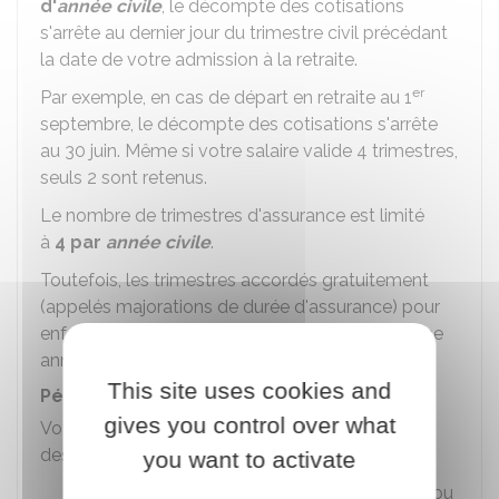
d'
année civile
, le décompte des cotisations
s'arrête au dernier jour du trimestre civil précédant
la date de votre admission à la retraite.
er
Par exemple, en cas de départ en retraite au 1
septembre, le décompte des cotisations s'arrête
au 30 juin. Même si votre salaire valide 4 trimestres,
seuls 2 sont retenus.
Le nombre de trimestres d'assurance est limité
à
4 par
année civile
.
Toutefois, les trimestres accordés gratuitement
(appelés majorations de durée d'assurance) pour
enfants notamment, ne sont pas imputés sur une
année en particulier.
This site uses cookies and
Périodes non cotisées prises en compte
gives you control over what
Votre durée d'assurance retraite comprend aussi
des
périodes non cotisées
, notamment :
you want to activate
Périodes d'arrêt de travail pour maladie ou