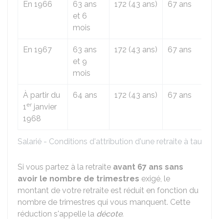
En 1966
63 ans
172 (43 ans)
67 ans
et 6
mois
En 1967
63 ans
172 (43 ans)
67 ans
et 9
mois
À partir du
64 ans
172 (43 ans)
67 ans
er
1
janvier
1968
Salarié - Conditions d'attribution d'une retraite à taux ple
Si vous partez à la retraite
avant 67 ans
sans
avoir le nombre de trimestres
exigé, le
montant de votre retraite est réduit en fonction du
nombre de trimestres qui vous manquent. Cette
réduction s'appelle la
décote
.