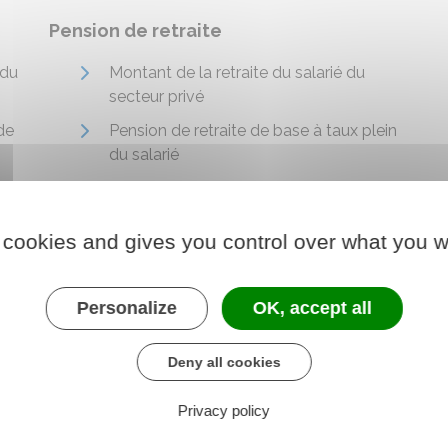
Pension de retraite
 du
Montant de la retraite du salarié du
secteur privé
de
Pension de retraite de base à taux plein
du salarié
Cumul emploi-retraite du salarié
Retraite complémentaire dans le privé :
 cookies and gives you control over what you w
Agirc-Arrco
Personalize
OK, accept all
Deny all cookies
 démarches, ma retraite
Privacy policy