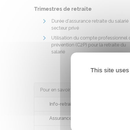
Trimestres de retraite
Durée d'assurance retraite du salarié
secteur privé
Utilisation du compte professionnel 
prévention (C2P) pour la retraite du
salarié
This site uses
Pour en savoir plus
Info-retraite
Assurance Retraite : mes droits, mes