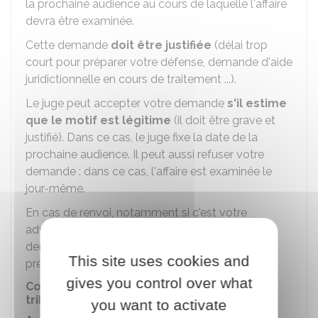
la prochaine audience au cours de laquelle l'affaire
devra être examinée.
Cette demande
doit être justifiée
(délai trop
court pour préparer votre défense, demande d'aide
juridictionnelle en cours de traitement ...).
Le juge peut accepter votre demande
s'il estime
que le motif est légitime
(il doit être grave et
justifié). Dans ce cas, le juge fixe la date de la
prochaine audience. Il peut aussi refuser votre
demande : dans ce cas, l'affaire est examinée le
jour-même.
En cas de renvoi, notamment si c'est votre
adversaire qui l'a demandé, vous pouvez
demander au juge d'être dispensé de vous
This site uses cookies and
présenter à la prochaine audience.
gives you control over what
Compétences territoriale et matérielle du
tribunal
you want to activate