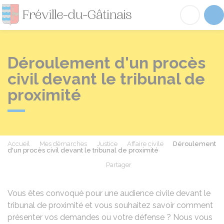
Fréville-du-Gâtinai
Acc
Déroulement d'un procès
civil devant le tribunal de
proximité
Accueil
Mes démarches
Justice
Affaire civile
Déroulement
d'un procès civil devant le tribunal de proximité
Partager
Partager sur Facebook
Partager sur X - Twit
Partager sur
Par
Vous êtes convoqué pour une audience civile devant le
tribunal de proximité et vous souhaitez savoir comment
présenter vos demandes ou votre défense ? Nous vous