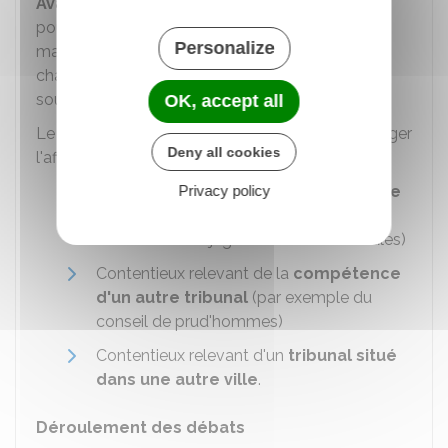
Avant d'évoquer le litige en lui-même
, vous
pouvez évoquer la question de la compétence
Personalize
matérielle ou territoriale du tribunal qui a été
chargé de l'affaire. Le juge peut également
soulever cette question.
OK, accept all
Le tribunal peut se déclarer
incompétent
pour juger
Deny all cookies
l'affaire dans les cas suivants :
Contentieux relevant de la
Privacy policy
compétence
d'un autre juge
(par exemple, un
contentieux du juge aux affaires familiales)
Contentieux relevant de la
compétence
d'un autre tribunal
(par exemple du
conseil de prud'hommes)
Contentieux relevant d'un
tribunal situé
dans une autre ville
.
Déroulement des débats