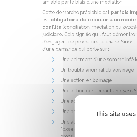
amiable par le biais d'une médiation.
Cette démarche préalable est
parfois im
est
obligatoire de recourir à un mode
conflits
(
conciliation
, médiation ou
procéd
judiciaire
. Cela signifie qu'il faut démontre
d'engager une procédure judiciaire. Sinon,
d'une demande qui porte sur :
Une paiement d'une somme inféri
Un
trouble anormal du voisinage
Une action en
bornage
Une action concernant une
servit
Une action concernant la distance 
Une action concernant l'élagage d
This site uses
Une action concernant la distance
fosse d'aisance, cheminée ou âtre,
amas de matières corrosives).