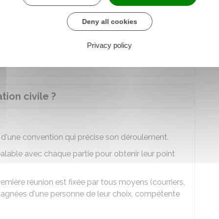
Deny all cookies
teur civil par les parties
Privacy policy
iateur civil par le juge
ion civile ?
et d'une convention qui précise son déroulement.
éalable avec chaque partie pour obtenir leur point
remière réunion est fixée par tous moyens (courriers,
mpagnées d'une personne de leur choix, compétente