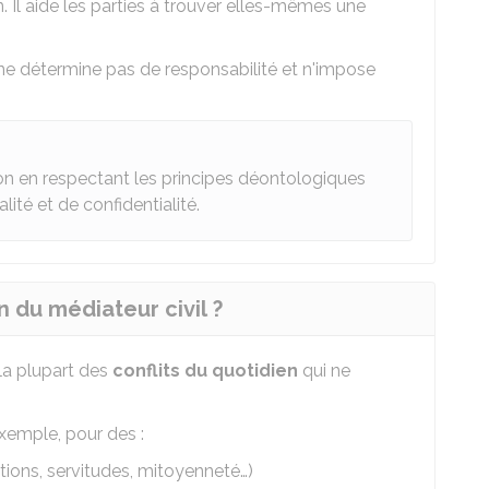
 Il aide les parties à trouver elles-mêmes une
, ne détermine pas de responsabilité et n'impose
ion en respectant les principes déontologiques
lité et de confidentialité.
n du médiateur civil ?
 la plupart des
conflits du quotidien
qui ne
exemple, pour des :
ations, servitudes, mitoyenneté…)