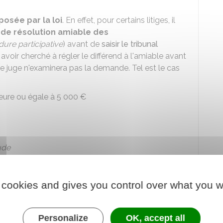
posée par la loi
. En effet, pour certains litiges, il
 de résolution amiable des
ure participative
) avant de
saisir le tribunal
r avoir cherché à régler le différend à l'amiable avant
 le juge n'examinera pas la demande. Tel est le cas
eure ou égale à
5 000 €
ude
des plantations et la propriété voisine
'arbres ou de haies
 cookies and gives you control over what you w
 de constructions pouvant nuire au voisinage (puits,
 forge, four ou fourneau, étable, magasin de sel ou
Personalize
OK, accept all