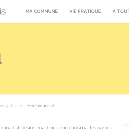
Fréville-du-Gâtinais
MA COMMUNE
VIE PRATIQUE
A TOU
l
de judiciaire
Médiateur civil
impartial, désigné par le juge ou choisi par les parties.