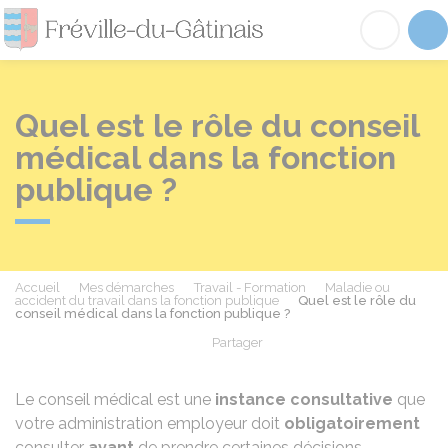
Fréville-du-Gâtinai
Acc
Quel est le rôle du conseil
médical dans la fonction
publique ?
Accueil
Mes démarches
Travail - Formation
Maladie ou
accident du travail dans la fonction publique
Quel est le rôle du
conseil médical dans la fonction publique ?
Partager
Partager sur Facebook
Partager sur X - Twit
Partager sur
Par
Le conseil médical est une
instance consultative
que
votre administration employeur doit
obligatoirement
consulter
avant
de prendre certaines décisions