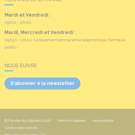
Mardi et Vendredi :
15h00 - 17h00
Mardi, Mercredi et Vendredi :
09h30 - 12h00
(Uniquement permanence téléphonique. Fermé au
public.)
NOUS SUIVRE
S'abonner à la newsletter
© Fréville-du-Gâtinais 2026
Mentions légales
Accessibilité
Gestion des cookies
Site créé avec Artifica One