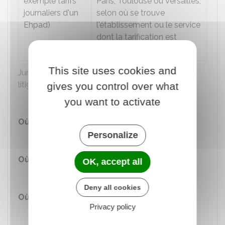
exemple tarifs
Paris, Toulouse ou Versailles,
journaliers d'un
selon où se trouve
Ehpad
)
l'établissement ou le service
dont la tarification est
contestée
This site uses cookies and
Juridiction compétente en fonction de l'objet du
litige
gives you control over what
you want to activate
Où s'adresser ?
Personalize
Tribunal administratif
Où s'adresser ?
OK, accept all
Tribunal administratif de Nantes
Deny all cookies
Où s'adresser ?
Privacy policy
Tribunal administratif de Paris