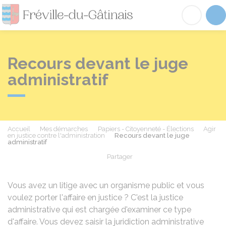
Fréville-du-Gâtinai
Acc
Recours devant le juge
administratif
Accueil
Mes démarches
Papiers - Citoyenneté - Élections
Agir
en justice contre l'administration
Recours devant le juge
administratif
Partager
Partager sur Facebook
Partager sur X - Twit
Partager sur
Par
Vous avez un litige avec un organisme public et vous
voulez porter l'affaire en justice ? C'est la justice
administrative qui est chargée d'examiner ce type
d'affaire. Vous devez saisir la juridiction administrative