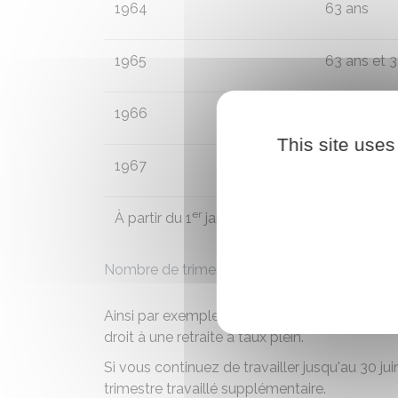
1964
63 ans
1965
63 ans et 
1966
63 ans et 
This site uses
1967
63 ans et 
er
À partir du 1
janvier 1968
64 ans
Nombre de trimestres d'assurance exigé pour a
Ainsi par exemple, vous êtes né le 15 avril 196
droit à une retraite à taux plein.
Si vous continuez de travailler jusqu'au 30 ju
trimestre travaillé supplémentaire.