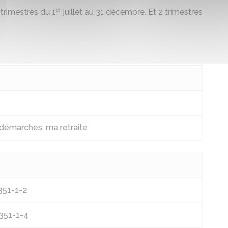
er
trimestres du 1
juillet au 31 décembre. Et 2 trimestres
 démarches, ma retraite
L351-1-2
D351-1-4