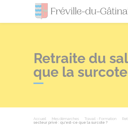
Retraite du sal
que la surcote
Accueil
Mes démarches
Travail - Formation
Ret
secteur privé : qu'est-ce que la surcote ?