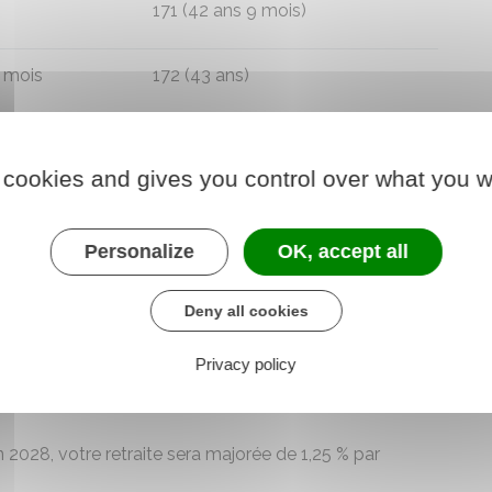
171 (42 ans 9 mois)
3 mois
172 (43 ans)
6 mois
172 (43 ans)
 cookies and gives you control over what you w
9 mois
172 (43 ans)
Personalize
OK, accept all
172 (43 ans)
Deny all cookies
voir droit à une retraite à taux plein
Privacy policy
4 et avez, à 63 ans, les 171 trimestres requis pour avoir
in 2028, votre retraite sera majorée de
1,25 %
par