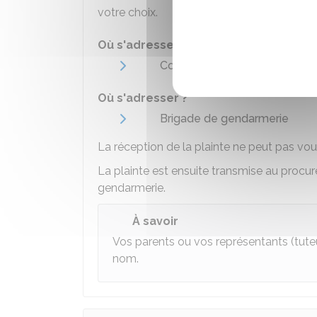
votre choix.
Où s'adresser ?
Commissariat
Où s'adresser ?
Brigade de gendarmerie
La réception de la plainte ne peut pas vou
La plainte est ensuite transmise au procur
gendarmerie.
À savoir
Vos parents ou vos représentants (tuteur
nom.