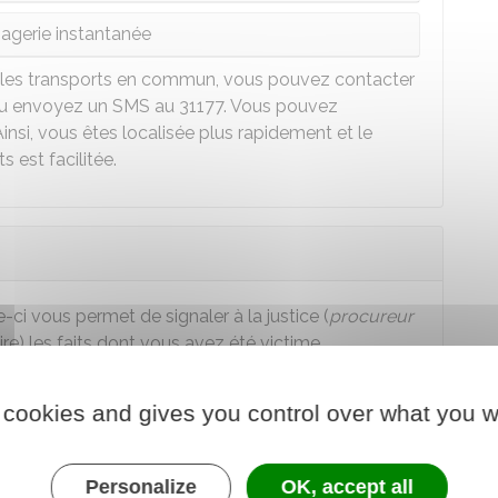
agerie instantanée
s les transports en commun, vous pouvez contacter
ou envoyez un SMS au 31177. Vous pouvez
insi, vous êtes localisée plus rapidement et le
 est facilitée.
-ci vous permet de signaler à la justice (
procureur
iaire) les faits dont vous avez été victime.
sur place ou par courrier.
 cookies and gives you control over what you w
Personalize
OK, accept all
 police ou dans une brigade de gendarmerie de