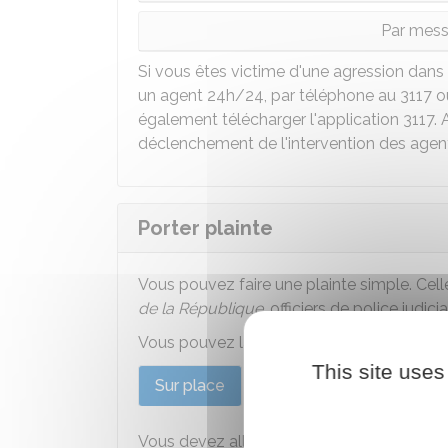
Par mess
Si vous êtes victime d'une agression dan
un agent 24h/24, par téléphone au 3117 
également télécharger l'application 3117. A
déclenchement de l'intervention des agents
Porter plainte
Vous pouvez faire une plainte simple. Celle
de la République
, officiers de police judic
Vous pouvez la faire seul ou accompagné, 
This site uses
Sur place
Par courrier
Vous devez aller dans un commissariat de