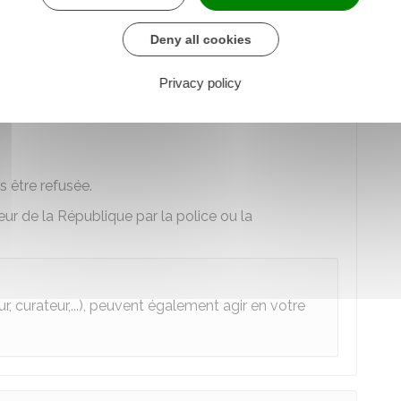
Deny all cookies
Privacy policy
s être refusée.
eur de la République par la police ou la
, curateur,...), peuvent également agir en votre